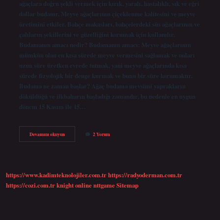
ağaçlara doğru şekli vermek için kırık, yaralı, hastalıklı, sık ve eğri
dallar budanır. Meyve ağaçlarının çiçeklenme kalitesini ve meyve
üretimini etkiler. Bahçe makasları, bahçelerdeki süs ağaçlarının ve
çalıların şekillerini ve güzelliğini korumak için kullanılır.
Budamanın amacı nedir? Budamanın amacı: Meyve ağaçlarının
mümkün olan en kısa sürede meyve vermesini sağlamak ve onları
uzun süre üretken evrede tutmak, yani meyve ağaçlarında kısa
sürede fizyolojik bir denge kurmak ve bunu bir süre korumaktır.
Budama ne zaman başlar? Ağaç budama mevsimi yaprakların
döküldüğü ve ilkbaharın başladığı zamandır, bu nedenle en uygun
dönem 15 Kasım ile 15…
Budama
Devamını okuyun
2 Yorum
Süreci
Nedir
https://www.kadimteknolojiler.com.tr
https://radyoderman.com.tr
https://cozi.com.tr
knight online
nttgame
Sitemap