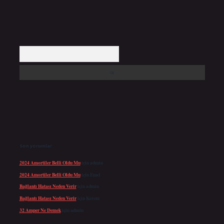
Arama
Son yorumlar
2024 Amortiler Belli Oldu Mu
için
admin
2024 Amortiler Belli Oldu Mu
için
Emel
Bağlantı Hatası Neden Verir
için
admin
Bağlantı Hatası Neden Verir
için
Kerem
32 Amper Ne Demek
için
admin