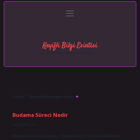
menüyü
Anasayfa
Gizlilik Politikası
Yasal Uyarı
aç
Hakkımızda
Keyifli Bilgi Esintisi
Hayatına neşe katan kısa hikayeler!
Etiket:
Tarımda budama nedir
Budama Süreci Nedir
Tarih: Eylül 7, 2024
Budama nedir nasıl yapılır? Budama nedir? Odunsu bitkilerde,