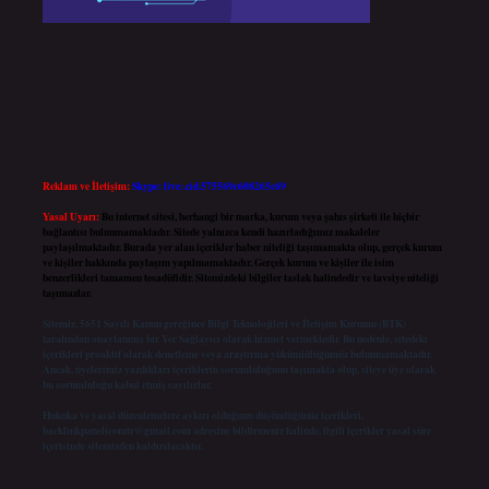
Reklam ve İletişim:
Skype: live:.cid.575569c608265c69
Yasal Uyarı:
Bu internet sitesi, herhangi bir marka, kurum veya şahıs şirketi ile hiçbir
bağlantısı bulunmamaktadır. Sitede yalnızca kendi hazırladığımız makaleler
paylaşılmaktadır. Burada yer alan içerikler haber niteliği taşımamakta olup, gerçek kurum
ve kişiler hakkında paylaşım yapılmamaktadır. Gerçek kurum ve kişiler ile isim
benzerlikleri tamamen tesadüfidir. Sitemizdeki bilgiler taslak halindedir ve tavsiye niteliği
taşımazlar.
Sitemiz, 5651 Sayılı Kanun gereğince Bilgi Teknolojileri ve İletişim Kurumu (BTK)
tarafından onaylanmış bir Yer Sağlayıcı olarak hizmet vermektedir. Bu nedenle, sitedeki
içerikleri proaktif olarak denetleme veya araştırma yükümlülüğümüz bulunmamaktadır.
Ancak, üyelerimiz yazdıkları içeriklerin sorumluluğunu taşımakta olup, siteye üye olarak
bu sorumluluğu kabul etmiş sayılırlar.
Hukuka ve yasal düzenlemelere aykırı olduğunu düşündüğünüz içerikleri,
backlinkpanelicomtr@gmail.com
adresine bildirmeniz halinde, ilgili içerikler yasal süre
içerisinde sitemizden kaldırılacaktır.