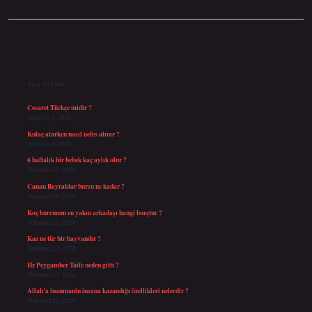
Sidebar
Son Yazılar
Cesaret Türkçe midir ?
Ağustos 6, 2026
Kulaç atarken nasıl nefes alınır ?
Ağustos 6, 2026
6 haftalık bir bebek kaç aylık olur ?
Temmuz 30, 2026
Canan Bayraktar bursu ne kadar ?
Temmuz 29, 2026
Koç burcunun en yakın arkadaşı hangi burçtur ?
Temmuz 27, 2026
Kaz ne tür bir hayvandır ?
Temmuz 24, 2026
Hz Peygamber Taife neden gitti ?
Temmuz 23, 2026
Allah’a inanmanin insana kazandığı özellikleri nelerdir ?
Temmuz 21, 2026