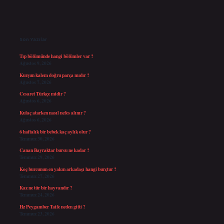
Sidebar
Son Yazılar
Tıp bölümünde hangi bölümler var ?
Ağustos 9, 2026
Kurşun kalem doğru parça mıdır ?
Ağustos 7, 2026
Cesaret Türkçe midir ?
Ağustos 6, 2026
Kulaç atarken nasıl nefes alınır ?
Ağustos 6, 2026
6 haftalık bir bebek kaç aylık olur ?
Temmuz 30, 2026
Canan Bayraktar bursu ne kadar ?
Temmuz 29, 2026
Koç burcunun en yakın arkadaşı hangi burçtur ?
Temmuz 27, 2026
Kaz ne tür bir hayvandır ?
Temmuz 24, 2026
Hz Peygamber Taife neden gitti ?
Temmuz 23, 2026