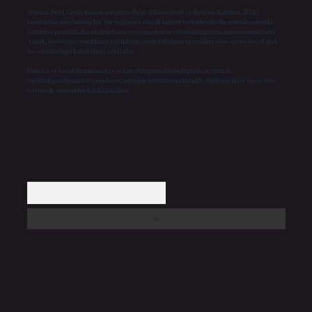
Sitemiz, 5651 Sayılı Kanun gereğince Bilgi Teknolojileri ve İletişim Kurumu (BTK)
tarafından onaylanmış bir Yer Sağlayıcı olarak hizmet vermektedir. Bu nedenle, sitedeki
içerikleri proaktif olarak denetleme veya araştırma yükümlülüğümüz bulunmamaktadır.
Ancak, üyelerimiz yazdıkları içeriklerin sorumluluğunu taşımakta olup, siteye üye olarak
bu sorumluluğu kabul etmiş sayılırlar.
Hukuka ve yasal düzenlemelere aykırı olduğunu düşündüğünüz içerikleri,
backlinkpanelicomtr@gmail.com
adresine bildirmeniz halinde, ilgili içerikler yasal süre
içerisinde sitemizden kaldırılacaktır.
Arama