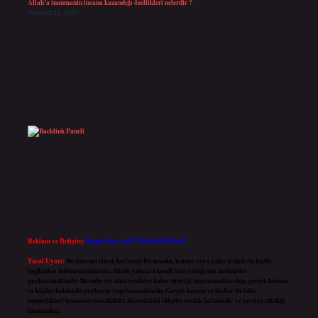
Allah’a inanmanin insana kazandığı özellikleri nelerdir ?
Temmuz 21, 2026
Reklam ve İletişim:
Skype: live:.cid.575569c608265c69
Yasal Uyarı:
Bu internet sitesi, herhangi bir marka, kurum veya şahıs şirketi ile hiçbir
bağlantısı bulunmamaktadır. Sitede yalnızca kendi hazırladığımız makaleler
paylaşılmaktadır. Burada yer alan içerikler haber niteliği taşımamakta olup, gerçek kurum
ve kişiler hakkında paylaşım yapılmamaktadır. Gerçek kurum ve kişiler ile isim
benzerlikleri tamamen tesadüfidir. Sitemizdeki bilgiler taslak halindedir ve tavsiye niteliği
taşımazlar.