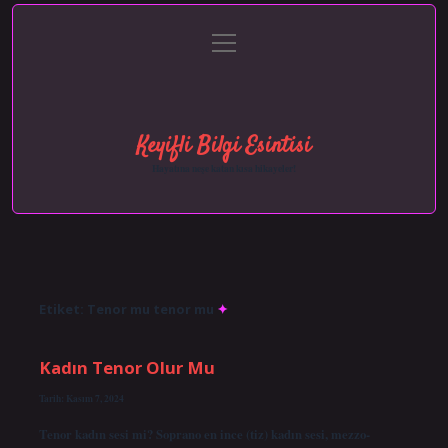
menüyü
Anasayfa
Gizlilik Politikası
Yasal Uyarı
aç
Hakkımızda
Keyifli Bilgi Esintisi
Hayatına neşe katan kısa hikayeler!
Etiket:
Tenor mu tenor mu
Kadın Tenor Olur Mu
Tarih: Kasım 7, 2024
Tenor kadın sesi mi? Soprano en ince (tiz) kadın sesi, mezzo-