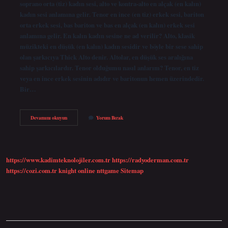
soprano orta (tiz) kadın sesi, alto ve kontra-alto en alçak (en kalın)
kadın sesi anlamına gelir. Tenor en ince (en tiz) erkek sesi, bariton
orta erkek sesi, bas bariton ve bas en alçak (en kalın) erkek sesi
anlamına gelir. En kalın kadın sesine ne ad verilir? Alto, klasik
müzikteki en düşük (en kalın) kadın sesidir ve böyle bir sese sahip
olan şarkıcıya Thick Alto denir. Altolar, en düşük ses aralığına
sahip şarkıcılardır. Tenor olduğumu nasıl anlarım? Tenor, en tiz
veya en ince erkek sesinin adıdır ve baritonun hemen üzerindedir.
Bir…
Kadın
Devamını okuyun
Yorum Bırak
Tenor
Olur
Mu
https://www.kadimteknolojiler.com.tr
https://radyoderman.com.tr
https://cozi.com.tr
knight online
nttgame
Sitemap