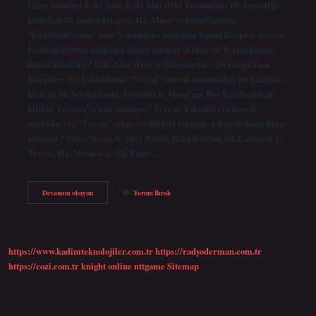
Diğer isimleri Eski Ahit, Eski Ahit (Old Testament)’tir. İnsanlığa
indirilen ilk kutsal kitaptır, Hz. Musa’ya indirilmiştir.
“İsrailoğullarına” yani Yahudilere indirilen kutsal kitaptır. Ayrıca
İsrailoğullarına indirilen ikinci kitaptır. Zebur ve Tevrat kimin
kutsal kitabıdır? Eski Ahit (Tevrat-Mezmurlar) (39 kitap) Yasa
Kitapları (5): Yahudilerin “Tevrat” olarak tanımladığı bu kitaplar,
İncil’in ilk beş kitabıdır. Genellikle Musa’nın Beş Kitabı olarak
bilinir. Tevrata’yı kim inanıyor? Tevrat, Yahudilerin kutsal
saydıkları ve “Tevrat” adını verdikleri kitaptır. 4 Büyük kitap kime
inmiştir? Vahiy Sırası ve Dört Büyük İlahi Kitabın İlk Emirleri 1-
Tevrat, Hz. Musa (a.s) (İlk Emir,…
Tevrat
Devamını okuyun
Yorum Bırak
Kimin
Kitabı
https://www.kadimteknolojiler.com.tr
https://radyoderman.com.tr
https://cozi.com.tr
knight online
nttgame
Sitemap