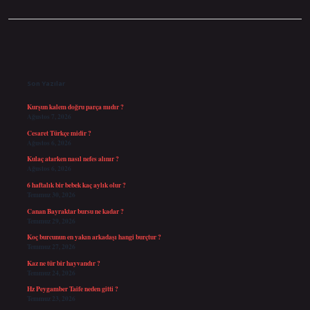
Sidebar
Son Yazılar
Kurşun kalem doğru parça mıdır ?
Ağustos 7, 2026
Cesaret Türkçe midir ?
Ağustos 6, 2026
Kulaç atarken nasıl nefes alınır ?
Ağustos 6, 2026
6 haftalık bir bebek kaç aylık olur ?
Temmuz 30, 2026
Canan Bayraktar bursu ne kadar ?
Temmuz 29, 2026
Koç burcunun en yakın arkadaşı hangi burçtur ?
Temmuz 27, 2026
Kaz ne tür bir hayvandır ?
Temmuz 24, 2026
Hz Peygamber Taife neden gitti ?
Temmuz 23, 2026