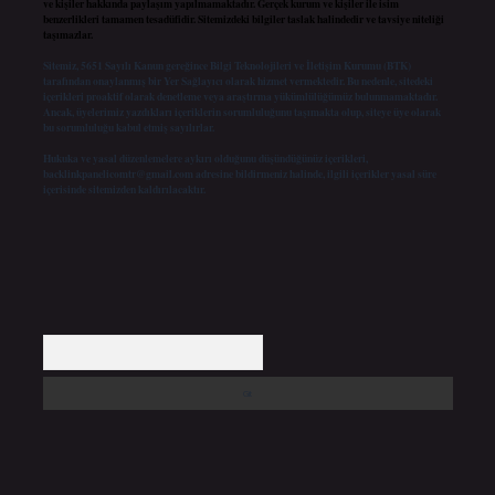
ve kişiler hakkında paylaşım yapılmamaktadır. Gerçek kurum ve kişiler ile isim
benzerlikleri tamamen tesadüfidir. Sitemizdeki bilgiler taslak halindedir ve tavsiye niteliği
taşımazlar.
Sitemiz, 5651 Sayılı Kanun gereğince Bilgi Teknolojileri ve İletişim Kurumu (BTK)
tarafından onaylanmış bir Yer Sağlayıcı olarak hizmet vermektedir. Bu nedenle, sitedeki
içerikleri proaktif olarak denetleme veya araştırma yükümlülüğümüz bulunmamaktadır.
Ancak, üyelerimiz yazdıkları içeriklerin sorumluluğunu taşımakta olup, siteye üye olarak
bu sorumluluğu kabul etmiş sayılırlar.
Hukuka ve yasal düzenlemelere aykırı olduğunu düşündüğünüz içerikleri,
backlinkpanelicomtr@gmail.com
adresine bildirmeniz halinde, ilgili içerikler yasal süre
içerisinde sitemizden kaldırılacaktır.
Arama