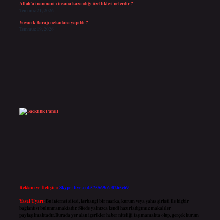
Allah’a inanmanin insana kazandığı özellikleri nelerdir ?
Temmuz 21, 2026
Yuvacık Barajı ne kadara yapıldı ?
Temmuz 19, 2026
Reklam ve İletişim:
Skype: live:.cid.575569c608265c69
Yasal Uyarı:
Bu internet sitesi, herhangi bir marka, kurum veya şahıs şirketi ile hiçbir
bağlantısı bulunmamaktadır. Sitede yalnızca kendi hazırladığımız makaleler
paylaşılmaktadır. Burada yer alan içerikler haber niteliği taşımamakta olup, gerçek kurum