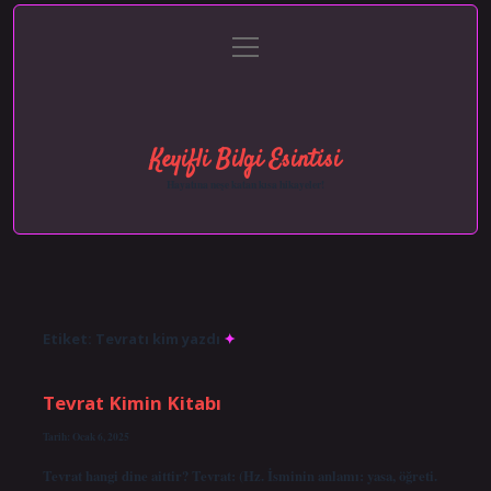
menüyü
Anasayfa
Gizlilik Politikası
Yasal Uyarı
aç
Hakkımızda
Keyifli Bilgi Esintisi
Hayatına neşe katan kısa hikayeler!
Etiket:
Tevratı kim yazdı
Tevrat Kimin Kitabı
Tarih: Ocak 6, 2025
Tevrat hangi dine aittir? Tevrat: (Hz. İsminin anlamı: yasa, öğreti.