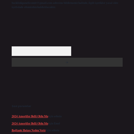
backlinkpanelicomtr@gmail.com
adresine bildirmeniz halinde, ilgili içerikler yasal süre
içerisinde sitemizden kaldırılacaktır.
Arama
Son yorumlar
2024 Amortiler Belli Oldu Mu
için
admin
2024 Amortiler Belli Oldu Mu
için
Emel
Bağlantı Hatası Neden Verir
için
admin