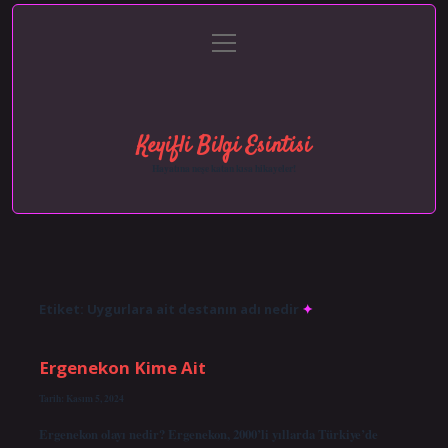
menüyü
Anasayfa
Gizlilik Politikası
Yasal Uyarı
aç
Hakkımızda
Keyifli Bilgi Esintisi
Hayatına neşe katan kısa hikayeler!
Etiket:
Uygurlara ait destanın adı nedir
Ergenekon Kime Ait
Tarih: Kasım 5, 2024
Ergenekon olayı nedir? Ergenekon, 2000’li yıllarda Türkiye’de