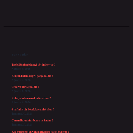
Sidebar
Son Yazılar
Tıp bölümünde hangi bölümler var ?
Ağustos 9, 2026
Kurşun kalem doğru parça mıdır ?
Ağustos 7, 2026
Cesaret Türkçe midir ?
Ağustos 6, 2026
Kulaç atarken nasıl nefes alınır ?
Ağustos 6, 2026
6 haftalık bir bebek kaç aylık olur ?
Temmuz 30, 2026
Canan Bayraktar bursu ne kadar ?
Temmuz 29, 2026
Koç burcunun en yakın arkadaşı hangi burçtur ?