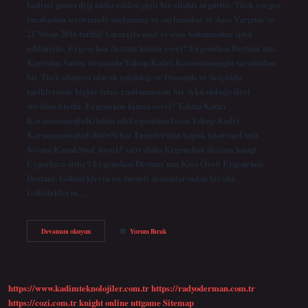
faaliyet gösterdiği iddia edilen gizli bir silahlı örgüttür. Türk yargısı
tarafından terörizmle suçlanmış ve suçlamalar ve dava Yargıtay’ın
21 Nisan 2016 tarihli kararıyla usul ve esas bakımından iptal
edilmiştir. Ergenekon destanı kimin eseri? Ergenekon Destanı’nın,
Kurtuluş Savaşı sırasında Yakup Kadri Karaosmanoğlu tarafından
bir Türk efsanesi olarak yazıldığı ve Osmanlı ve Selçuklu
tarihlerinde hiçbir izine rastlanmayan bir öykü olduğu ileri
sürülmektedir. Ergenekon kimin eseri? Yakup Kadri
KaraosmanoğluKitabın adıErgenekonYazarYakup Kadri
KaraosmanoğluEditörNihat TunaSerinin kapak tasarımıÜmit
KıvançKapakSuat Aysu15 satır daha Ergenekon destanı hangi
Uygurlara aittir? Ergenekon Destanı’nın Kısa Özeti Ergenekon
Destanı, Göktürklerin en önemli destanlarından biridir.
Göktürklerin…
Ergenekon
Devamını okuyun
Yorum Bırak
Kime
Ait
https://www.kadimteknolojiler.com.tr
https://radyoderman.com.tr
https://cozi.com.tr
knight online
nttgame
Sitemap