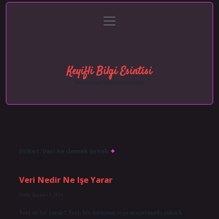
menüyü
Anasayfa
Gizlilik Politikası
Yasal Uyarı
aç
Hakkımızda
Keyifli Bilgi Esintisi
Hayatına neşe katan kısa hikayeler!
Etiket:
Veri ne demek örnek
Veri Nedir Ne Işe Yarar
Tarih: Kasım 13, 2024
Veri ne işe yarar? Veri, bir tartışma veya araştırmada yüksek