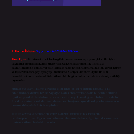
Reklam ve İletişim:
Skype: live:.cid.575569c608265c69
Yasal Uyarı:
Bu internet sitesi, herhangi bir marka, kurum veya şahıs şirketi ile hiçbir
bağlantısı bulunmamaktadır. Sitede yalnızca kendi hazırladığımız makaleler
paylaşılmaktadır. Burada yer alan içerikler haber niteliği taşımamakta olup, gerçek kurum
ve kişiler hakkında paylaşım yapılmamaktadır. Gerçek kurum ve kişiler ile isim
benzerlikleri tamamen tesadüfidir. Sitemizdeki bilgiler taslak halindedir ve tavsiye niteliği
taşımazlar.
Sitemiz, 5651 Sayılı Kanun gereğince Bilgi Teknolojileri ve İletişim Kurumu (BTK)
tarafından onaylanmış bir Yer Sağlayıcı olarak hizmet vermektedir. Bu nedenle, sitedeki
içerikleri proaktif olarak denetleme veya araştırma yükümlülüğümüz bulunmamaktadır.
Ancak, üyelerimiz yazdıkları içeriklerin sorumluluğunu taşımakta olup, siteye üye olarak
bu sorumluluğu kabul etmiş sayılırlar.
Hukuka ve yasal düzenlemelere aykırı olduğunu düşündüğünüz içerikleri,
backlinkpanelicomtr@gmail.com
adresine bildirmeniz halinde, ilgili içerikler yasal süre
içerisinde sitemizden kaldırılacaktır.