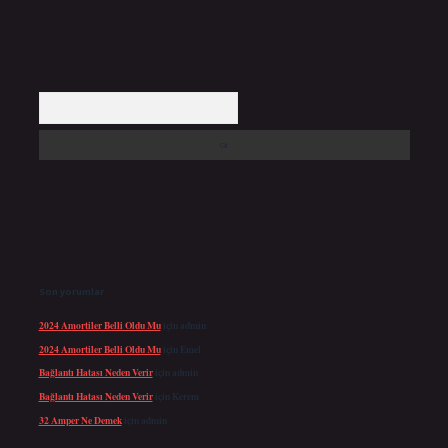
Arama
Son yorumlar
2024 Amortiler Belli Oldu Mu
için
admin
2024 Amortiler Belli Oldu Mu
için
Emel
Bağlantı Hatası Neden Verir
için
admin
Bağlantı Hatası Neden Verir
için
Kerem
32 Amper Ne Demek
için
admin