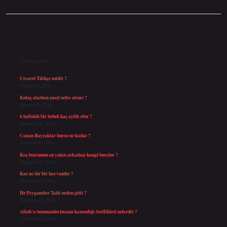
Sidebar
Son Yazılar
Cesaret Türkçe midir ?
Ağustos 6, 2026
Kulaç atarken nasıl nefes alınır ?
Ağustos 6, 2026
6 haftalık bir bebek kaç aylık olur ?
Temmuz 30, 2026
Canan Bayraktar bursu ne kadar ?
Temmuz 29, 2026
Koç burcunun en yakın arkadaşı hangi burçtur ?
Temmuz 27, 2026
Kaz ne tür bir hayvandır ?
Temmuz 24, 2026
Hz Peygamber Taife neden gitti ?
Temmuz 23, 2026
Allah’a inanmanin insana kazandığı özellikleri nelerdir ?
Temmuz 21, 2026