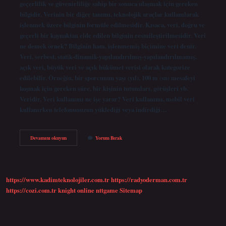
geçerlilik ve güvenirliliğe sahip bir sonuca ulaşmak için gereken
bilgidir. Verinin bir diğer tanımı, teknolojik araçlar kullanılarak
işlenmek üzere bilginin formüle edilmesidir. Kısaca, veri, doğru ve
geçerli bir kaynaktan elde edilen bilginin resmileştirilmesidir. Veri
ne demek örnek? Bilginin ham, işlenmemiş biçimine veri denir.
Veri, serbest, statik-dinamik-yapılandırılmış-yapılandırılmamış,
açık veri, büyük veri ve açık hükümet verisi olarak kategorize
edilebilir. Örneğin, bir sporcunun yaşı (yıl), 100 m (sn) mesafeyi
koşmak için gereken süre, bir kişinin tutumları, görüşleri vb.
Veridir. Veri kullanımı ne işe yarar? Veri kullanımı, mobil veri
kullanırken telefonunuzun yüklediği veya indirdiği…
Veri
Devamını okuyun
Yorum Bırak
Nedir
Ne
Işe
Yarar
https://www.kadimteknolojiler.com.tr
https://radyoderman.com.tr
https://cozi.com.tr
knight online
nttgame
Sitemap