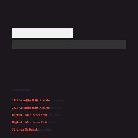
Arama
Son yorumlar
2024 Amortiler Belli Oldu Mu
için
admin
2024 Amortiler Belli Oldu Mu
için
Emel
Bağlantı Hatası Neden Verir
için
admin
Bağlantı Hatası Neden Verir
için
Kerem
32 Amper Ne Demek
için
admin