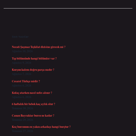
Sidebar
Son Yazılar
Necati Şaşmaz Teşkilat dizisine girecek mi ?
Ağustos 10, 2026
Tıp bölümünde hangi bölümler var ?
Ağustos 9, 2026
Kurşun kalem doğru parça mıdır ?
Ağustos 7, 2026
Cesaret Türkçe midir ?
Ağustos 6, 2026
Kulaç atarken nasıl nefes alınır ?
Ağustos 6, 2026
6 haftalık bir bebek kaç aylık olur ?
Temmuz 30, 2026
Canan Bayraktar bursu ne kadar ?
Temmuz 29, 2026
Koç burcunun en yakın arkadaşı hangi burçtur ?
Temmuz 27, 2026