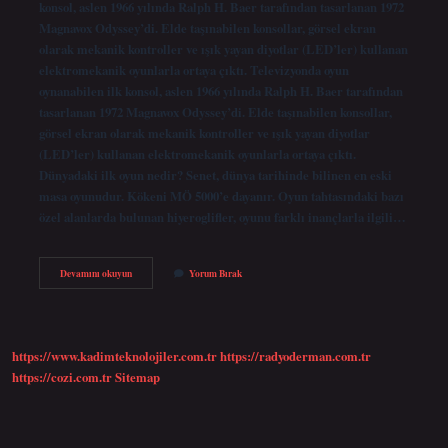
konsol, aslen 1966 yılında Ralph H. Baer tarafından tasarlanan 1972
Magnavox Odyssey’di. Elde taşınabilen konsollar, görsel ekran
olarak mekanik kontroller ve ışık yayan diyotlar (LED’ler) kullanan
elektromekanik oyunlarla ortaya çıktı. Televizyonda oyun
oynanabilen ilk konsol, aslen 1966 yılında Ralph H. Baer tarafından
tasarlanan 1972 Magnavox Odyssey’di. Elde taşınabilen konsollar,
görsel ekran olarak mekanik kontroller ve ışık yayan diyotlar
(LED’ler) kullanan elektromekanik oyunlarla ortaya çıktı.
Dünyadaki ilk oyun nedir? Senet, dünya tarihinde bilinen en eski
masa oyunudur. Kökeni MÖ 5000’e dayanır. Oyun tahtasındaki bazı
özel alanlarda bulunan hiyeroglifler, oyunu farklı inançlarla ilgili…
Ilk
Devamını okuyun
Yorum Bırak
Oyun
Konsolu
Nedir
https://www.kadimteknolojiler.com.tr
https://radyoderman.com.tr
https://cozi.com.tr
Sitemap