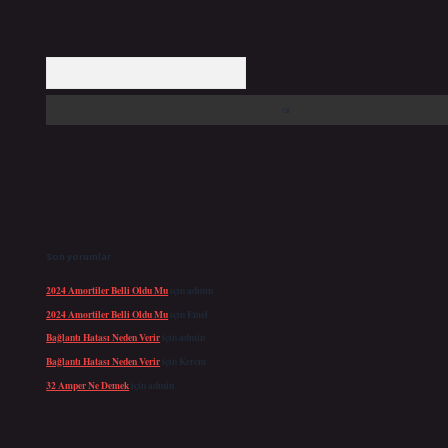
Arama
Son yorumlar
2024 Amortiler Belli Oldu Mu
için
admin
2024 Amortiler Belli Oldu Mu
için
Emel
Bağlantı Hatası Neden Verir
için
admin
Bağlantı Hatası Neden Verir
için
Kerem
32 Amper Ne Demek
için
admin