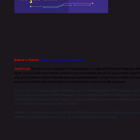
Reklam ve İletişim:
Skype: live:.cid.575569c608265c69
Yasal Uyarı:
Bu internet sitesi, herhangi bir marka, kurum veya şahıs şirketi ile hiçbir bağlantısı 
Sitede yalnızca kendi hazırladığımız makaleler paylaşılmaktadır. Burada yer alan içerikler haber n
olup, gerçek kurum ve kişiler hakkında paylaşım yapılmamaktadır. Gerçek kurum ve kişiler ile isim 
tamamen tesadüfidir. Sitemizdeki bilgiler taslak halindedir ve tavsiye niteliği taşımazlar.
Sitemiz, 5651 Sayılı Kanun gereğince Bilgi Teknolojileri ve İletişim Kurumu (BTK) tarafından onay
Sağlayıcı olarak hizmet vermektedir. Bu nedenle, sitedeki içerikleri proaktif olarak denetleme veya 
yükümlülüğümüz bulunmamaktadır. Ancak, üyelerimiz yazdıkları içeriklerin sorumluluğunu taşımak
üye olarak bu sorumluluğu kabul etmiş sayılırlar.
Hukuka ve yasal düzenlemelere aykırı olduğunu düşündüğünüz içerikleri,
backlinkpanelicomtr@gm
bildirmeniz halinde, ilgili içerikler yasal süre içerisinde sitemizden kaldırılacaktır.