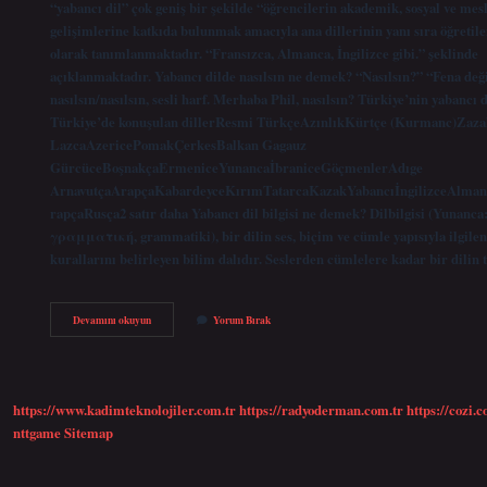
“yabancı dil” çok geniş bir şekilde “öğrencilerin akademik, sosyal ve mes
gelişimlerine katkıda bulunmak amacıyla ana dillerinin yanı sıra öğretile
olarak tanımlanmaktadır. “Fransızca, Almanca, İngilizce gibi.” şeklinde
açıklanmaktadır. Yabancı dilde nasılsın ne demek? “Nasılsın?” “Fena deği
nasılsın/nasılsın, sesli harf. Merhaba Phil, nasılsın? Türkiye’nin yabancı d
Türkiye’de konuşulan dillerResmi TürkçeAzınlıkKürtçe (Kurmanc)Zaza
LazcaAzericePomakÇerkesBalkan Gagauz
GürcüceBoşnakçaErmeniceYunancaİbraniceGöçmenlerAdıge
ArnavutçaArapçaKabardeyceKırımTatarcaKazakYabancıİngilizceAlman
rapçaRusça2 satır daha Yabancı dil bilgisi ne demek? Dilbilgisi (Yunanca
γραμματική, grammatiki), bir dilin ses, biçim ve cümle yapısıyla ilgile
kurallarını belirleyen bilim dalıdır. Seslerden cümlelere kadar bir dili
Yabancı
Devamını okuyun
Yorum Bırak
Dilin
Anlamı
Ne
https://www.kadimteknolojiler.com.tr
https://radyoderman.com.tr
https://cozi.c
nttgame
Sitemap