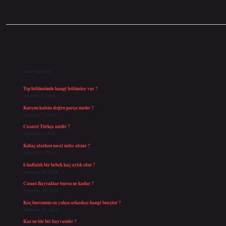
Sidebar
Son Yazılar
Tıp bölümünde hangi bölümler var ?
Ağustos 9, 2026
Kurşun kalem doğru parça mıdır ?
Ağustos 7, 2026
Cesaret Türkçe midir ?
Ağustos 6, 2026
Kulaç atarken nasıl nefes alınır ?
Ağustos 6, 2026
6 haftalık bir bebek kaç aylık olur ?
Temmuz 30, 2026
Canan Bayraktar bursu ne kadar ?
Temmuz 29, 2026
Koç burcunun en yakın arkadaşı hangi burçtur ?
Temmuz 27, 2026
Kaz ne tür bir hayvandır ?