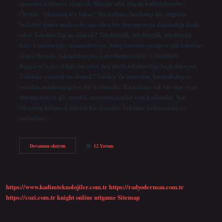
monoton kelimesi cümlede bileşik sıfat olarak kullanılmıştır.
Örnek: “Monoton bir hayat.” Bu kelime, herhangi bir değişim
belirtisi göstermeden devam eden bir durum veya alışkanlığı ifade
eder. Tekdüzeliği ne demek? Tekdüzelik, tekdüzelik, tekdüzelik
hali: Camileriyle, minareleriyle, bahçelerinde şarap ve gül kokuları
olan evleriyle, lokantalarıyla, kahvehaneleriyle ve özellikle
Başçarşı’sıyla (Atlas) bu şehir her türlü tekdüzeliğe başkaldırıyor.
Tekdüze yazmak ne demek? Türkçe’de monoton, basmakalıp ve
sıradan anlamına gelen bir kelimedir. Bu kelime tek bir olay veya
durum için değil, sürekli, monoton olaylar için kullanılır. Not:
Monoton kelimesi bileşik bir isimdir. Tekdüze kelimesinin eş
anlamlısı…
Tekdüzelik
Devamını okuyun
12 Yorum
Kaçınılmıştır
Ne
Demek
https://www.kadimteknolojiler.com.tr
https://radyoderman.com.tr
https://cozi.com.tr
knight online
nttgame
Sitemap