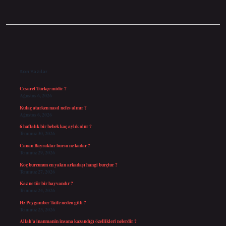
Sidebar
Son Yazılar
Cesaret Türkçe midir ?
Ağustos 6, 2026
Kulaç atarken nasıl nefes alınır ?
Ağustos 6, 2026
6 haftalık bir bebek kaç aylık olur ?
Temmuz 30, 2026
Canan Bayraktar bursu ne kadar ?
Temmuz 29, 2026
Koç burcunun en yakın arkadaşı hangi burçtur ?
Temmuz 27, 2026
Kaz ne tür bir hayvandır ?
Temmuz 24, 2026
Hz Peygamber Taife neden gitti ?
Temmuz 23, 2026
Allah’a inanmanin insana kazandığı özellikleri nelerdir ?