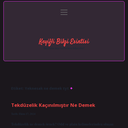
menüyü
Anasayfa
Gizlilik Politikası
Yasal Uyarı
aç
Hakkımızda
Keyifli Bilgi Esintisi
Hayatına neşe katan kısa hikayeler!
Etiket:
Yeknesak ne demek tyt
Tekdüzelik Kaçınılmıştır Ne Demek
Tarih: Ekim 17, 2024
Tekdüzelik ne demek örnek? Odd ve plain kelimelerinden oluşan