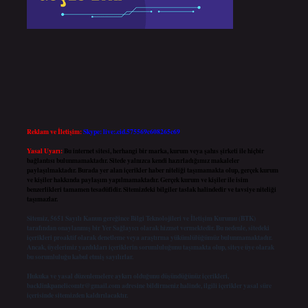
Reklam ve İletişim:
Skype: live:.cid.575569c608265c69
Yasal Uyarı:
Bu internet sitesi, herhangi bir marka, kurum veya şahıs şirketi ile hiçbir
bağlantısı bulunmamaktadır. Sitede yalnızca kendi hazırladığımız makaleler
paylaşılmaktadır. Burada yer alan içerikler haber niteliği taşımamakta olup, gerçek kurum
ve kişiler hakkında paylaşım yapılmamaktadır. Gerçek kurum ve kişiler ile isim
benzerlikleri tamamen tesadüfidir. Sitemizdeki bilgiler taslak halindedir ve tavsiye niteliği
taşımazlar.
Sitemiz, 5651 Sayılı Kanun gereğince Bilgi Teknolojileri ve İletişim Kurumu (BTK)
tarafından onaylanmış bir Yer Sağlayıcı olarak hizmet vermektedir. Bu nedenle, sitedeki
içerikleri proaktif olarak denetleme veya araştırma yükümlülüğümüz bulunmamaktadır.
Ancak, üyelerimiz yazdıkları içeriklerin sorumluluğunu taşımakta olup, siteye üye olarak
bu sorumluluğu kabul etmiş sayılırlar.
Hukuka ve yasal düzenlemelere aykırı olduğunu düşündüğünüz içerikleri,
backlinkpanelicomtr@gmail.com
adresine bildirmeniz halinde, ilgili içerikler yasal süre
içerisinde sitemizden kaldırılacaktır.