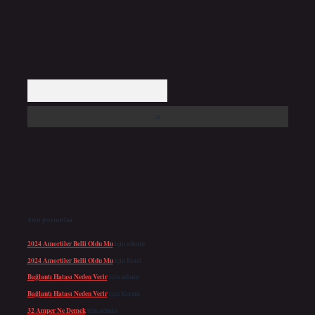
Arama
Son yorumlar
2024 Amortiler Belli Oldu Mu
için
admin
2024 Amortiler Belli Oldu Mu
için
Emel
Bağlantı Hatası Neden Verir
için
admin
Bağlantı Hatası Neden Verir
için
Kerem
32 Amper Ne Demek
için
admin