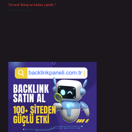
Yuvacık Barajı ne kadara yapıldı ?
Temmuz 19, 2026