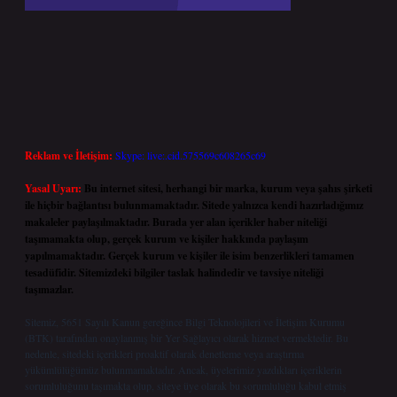
Reklam ve İletişim:
Skype: live:.cid.575569c608265c69
Yasal Uyarı:
Bu internet sitesi, herhangi bir marka, kurum veya şahıs şirketi
ile hiçbir bağlantısı bulunmamaktadır. Sitede yalnızca kendi hazırladığımız
makaleler paylaşılmaktadır. Burada yer alan içerikler haber niteliği
taşımamakta olup, gerçek kurum ve kişiler hakkında paylaşım
yapılmamaktadır. Gerçek kurum ve kişiler ile isim benzerlikleri tamamen
tesadüfidir. Sitemizdeki bilgiler taslak halindedir ve tavsiye niteliği
taşımazlar.
Sitemiz, 5651 Sayılı Kanun gereğince Bilgi Teknolojileri ve İletişim Kurumu
(BTK) tarafından onaylanmış bir Yer Sağlayıcı olarak hizmet vermektedir. Bu
nedenle, sitedeki içerikleri proaktif olarak denetleme veya araştırma
yükümlülüğümüz bulunmamaktadır. Ancak, üyelerimiz yazdıkları içeriklerin
sorumluluğunu taşımakta olup, siteye üye olarak bu sorumluluğu kabul etmiş