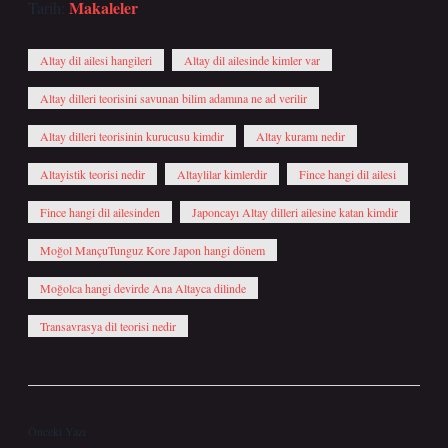
Makaleler
Tarih:
Altay dil ailesi hangileri
Altay dil ailesinde kimler var
Altay dilleri teorisini savunan bilim adamına ne ad verilir
Altay dilleri teorisinin kurucusu kimdir
Altay kuramı nedir
Altayistik teorisi nedir
Altaylilar kimlerdir
Fince hangi dil ailesi
Fince hangi dil ailesinden
Japoncayı Altay dilleri ailesine katan kimdir
Moğol MançuTunguz Kore Japon hangi dönem
Moğolca hangi devirde Ana Altayca dilinde
Transavrasya dil teorisi nedir
Önceki Yazı