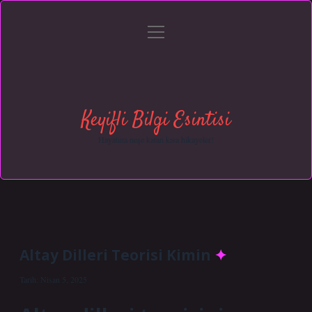
menüyü
Anasayfa
Gizlilik Politikası
Yasal Uyarı
aç
Hakkımızda
Keyifli Bilgi Esintisi
Hayatına neşe katan kısa hikayeler!
Altay Dilleri Teorisi Kimin
Tarih: Nisan 5, 2025