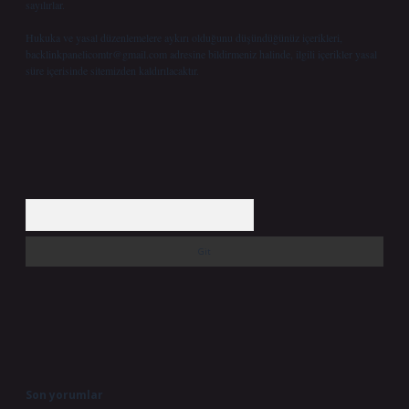
sayılırlar.
Hukuka ve yasal düzenlemelere aykırı olduğunu düşündüğünüz içerikleri,
backlinkpanelicomtr@gmail.com
adresine bildirmeniz halinde, ilgili içerikler yasal
süre içerisinde sitemizden kaldırılacaktır.
Arama
Son yorumlar