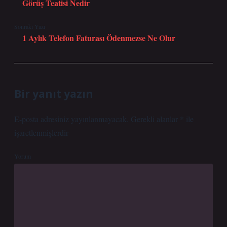
Görüş Teatisi Nedir
Sonraki Yazı
1 Aylık Telefon Faturası Ödenmezse Ne Olur
Bir yanıt yazın
E-posta adresiniz yayınlanmayacak.
Gerekli alanlar
*
ile
işaretlenmişlerdir
Yorum