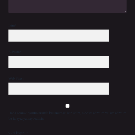
İsim*
E-Posta*
Web Sitesi
Daha sonraki yorumlarımda kullanılması için adım, e-posta adresim ve site adresim
bu tarayıcıya kaydedilsin.
9 - 5 kaçtır?
*