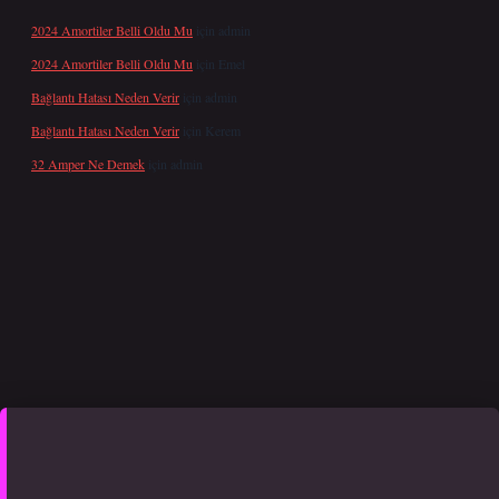
2024 Amortiler Belli Oldu Mu
için
admin
2024 Amortiler Belli Oldu Mu
için
Emel
Bağlantı Hatası Neden Verir
için
admin
Bağlantı Hatası Neden Verir
için
Kerem
32 Amper Ne Demek
için
admin
etexper yeni giriş