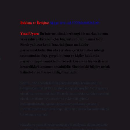
Reklam ve İletişim:
Skype: live:.cid.575569c608265c69
Yasal Uyarı:
Bu internet sitesi, herhangi bir marka, kurum
veya şahıs şirketi ile hiçbir bağlantısı bulunmamaktadır.
Sitede yalnızca kendi hazırladığımız makaleler
paylaşılmaktadır. Burada yer alan içerikler haber niteliği
taşımamakta olup, gerçek kurum ve kişiler hakkında
r
paylaşım yapılmamaktadır. Gerçek kurum ve kişiler ile isim
benzerlikleri tamamen tesadüfidir. Sitemizdeki bilgiler taslak
halindedir ve tavsiye niteliği taşımazlar.
Sitemiz, 5651 Sayılı Kanun gereğince Bilgi Teknolojileri ve
İletişim Kurumu (BTK) tarafından onaylanmış bir Yer Sağlayıcı
olarak hizmet vermektedir. Bu nedenle, sitedeki içerikleri proaktif
olarak denetleme veya araştırma yükümlülüğümüz
bulunmamaktadır. Ancak, üyelerimiz yazdıkları içeriklerin
sorumluluğunu taşımakta olup, siteye üye olarak bu sorumluluğu
.
kabul etmiş sayılırlar.
Hukuka ve yasal düzenlemelere aykırı olduğunu düşündüğünüz
içerikleri,
backlinkpanelicomtr@gmail.com
adresine bildirmeniz