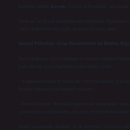
Kaynak:
bağlantılı olabilir
Journal of Personality and Social
Sorun şu: Ayak aşık kemiğinizi fark ettiğinizde, bedeninize kar
sadece fiziksel bir bilgi değil, duygusal bir süreç midir?
Sosyal Psikoloji: Grup Dinamikleri ve Beden Algı
Sosyal psikoloji,
sosyal etkileşim
ve bedenin toplumsal bağlamd
konu olsa da, sosyal bağlamda çeşitli etkileri vardır:
– Toplumsal normlar ve beden dili: Yürüyüş tarzınız, ayak poz
İnsanlar bilinçsizce bu işaretleri yorumlar.
– Sosyal öğrenme: Bir arkadaşınızın ayak yaralanması, sizin di
gözlem yoluyla öğrenmenin, risk algısı ve güvenli davranışlar
Kendi yaşamınızda düşünün: Ayak sağlığınız, çevrenizle etkile