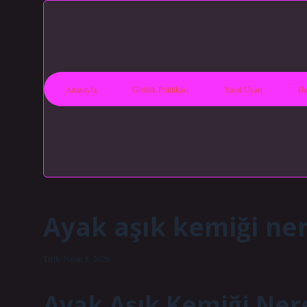
Anasayfa
Gizlilik Politikası
Yasal Uyarı
Ha
Ayak aşık kemiği ner
Tarih: Nisan 8, 2026
Ayak Aşık Kemiği Nere