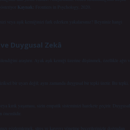
Kaynak:
gösteriyor
Frontiers in Psychology, 2020.
izi veya aşık kemiğinizi fark ederken yakalarsınız? Beyniniz hangi
i ve Duygusal Zekâ
kilendiğini araştırır. Ayak aşık kemiği üzerine düşünmek, özellikle ağrı v
iziksel bir uyarı değil; aynı zamanda duygusal bir tepki üretir. Bu tepki,
eya kırık yaşaması, sizin empatik sisteminizi harekete geçirir. Duygusal
n önemlidir.
ınızı gözlemlemek, stres ve kaygıyı yönetme becerilerinizle doğrudan