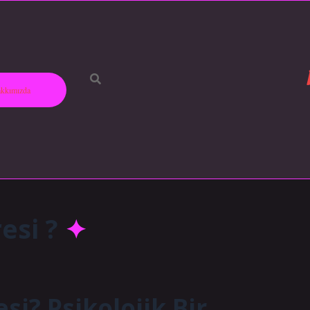
kkımızda
esi ?
si? Psikolojik Bir