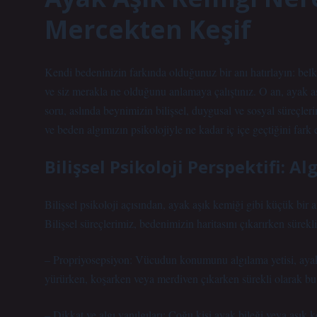
Mercekten Keşif
Kendi bedeninizin farkında olduğunuz bir anı hatırlayın: belki
ve siz merakla ne olduğunu anlamaya çalıştınız. O an,
ayak a
soru, aslında beynimizin bilişsel, duygusal ve sosyal süreçleri
ve beden algımızın psikolojiyle ne kadar iç içe geçtiğini fark
Bilişsel Psikoloji Perspektifi: Al
Bilişsel psikoloji açısından, ayak aşık kemiği gibi küçük bir a
Bilişsel süreçlerimiz, bedenimizin haritasını çıkarırken sürekli
– Propriyosepsiyon: Vücudun konumunu algılama yetisi, ayak bi
yürürken, koşarken veya merdiven çıkarken sürekli olarak bu b
– Dikkat ve algı yanılgıları: Çoğu kişi ayak bileği veya aşık 