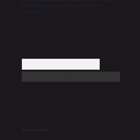
halinde, ilgili içerikler yasal süre içerisinde sitemizden
kaldırılacaktır.
e
Arama
Son yorumlar