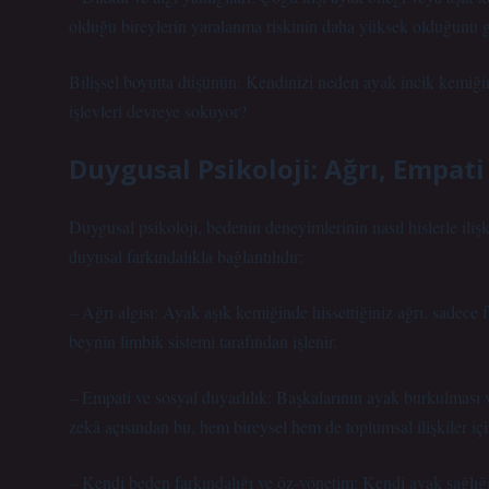
olduğu bireylerin yaralanma riskinin daha yüksek olduğunu 
Bilişsel boyutta düşünün: Kendinizi neden ayak incik kemiğin
işlevleri devreye sokuyor?
Duygusal Psikoloji: Ağrı, Empat
Duygusal psikoloji, bedenin deneyimlerinin nasıl hislerle iliş
duyusal farkındalıkla bağlantılıdır:
– Ağrı algısı: Ayak aşık kemiğinde hissettiğiniz ağrı, sadece f
beynin limbik sistemi tarafından işlenir.
– Empati ve sosyal duyarlılık: Başkalarının ayak burkulması v
zekâ açısından bu, hem bireysel hem de toplumsal ilişkiler içi
– Kendi beden farkındalığı ve öz-yönetim: Kendi ayak sağlığ