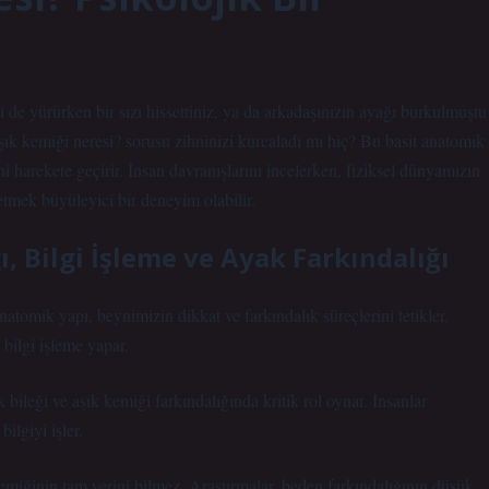
 de yürürken bir sızı hissettiniz, ya da arkadaşınızın ayağı burkulmuştu
şık kemiği neresi?
sorusu zihninizi kurcaladı mı hiç? Bu basit anatomik
ni harekete geçirir. İnsan davranışlarını incelerken, fiziksel dünyamızın
 etmek büyüleyici bir deneyim olabilir.
gı, Bilgi İşleme ve Ayak Farkındalığı
natomik yapı, beynimizin dikkat ve farkındalık süreçlerini tetikler.
 bilgi işleme yapar.
leği ve aşık kemiği farkındalığında kritik rol oynar. İnsanlar
ilgiyi işler.
kemiğinin tam yerini bilmez. Araştırmalar, beden farkındalığının düşük