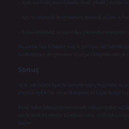
– Ayak aşık kemiğinizin farkında olmak, günlük yaşamda harek
– Ağrı ve rahatsızlık deneyimleriniz, duygusal zekânız ve başk
– Beden farkındalığı ve sosyal algı, psikolojik esnekliğinizle 
Bu sorular, hem kendinize hem de çevrenize dair farkındalığınız
hareketlerimizi, duygularımızı ve sosyal etkileşimlerimizi de et
Sonuç
Ayak aşık kemiği, basit bir anatomik yapı gibi görünse de, ps
duygusal tepkiler ve sosyal etkileşimler, bu küçük kemiği haya
Kendi beden farkındalığınızı artırmak, yalnızca fiziksel sağlık
için de kritik bir adımdır. Kendinize sorun: Ayak aşık kemiği
katıyor?