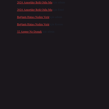
2024 Amortiler Belli Oldu Mu
için
admin
2024 Amortiler Belli Oldu Mu
için
Emel
Bağlantı Hatası Neden Verir
için
admin
Bağlantı Hatası Neden Verir
için
Kerem
32 Amper Ne Demek
için
admin