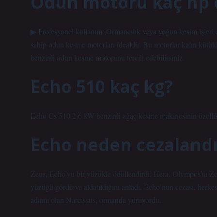
Odun motoru kaç hp 
▶ Profesyonel kullanım: Ormancılık veya yoğun kesim işleri da
sahip odun kesme motorları idealdir. Bu motorlar kalın kütükl
benzinli odun kesme motorunu tercih edebilirsiniz.
Echo 510 kaç kg?
Echo Cs 510 2.6 kW benzinli ağaç kesme makinesinin özellikl
Echo neden cezalandır
Zeus, Echo’yu bir yüzükle ödüllendirdi. Hera, Olympos’ta
yüzüğü gördü ve aldatıldığını anladı. Echo’nun cezası, herkes
adamı olan Narcissus, ormanda yürüyordu.