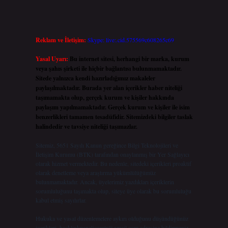
Reklam ve İletişim:
Skype: live:.cid.575569c608265c69
Yasal Uyarı:
Bu internet sitesi, herhangi bir marka, kurum
veya şahıs şirketi ile hiçbir bağlantısı bulunmamaktadır.
Sitede yalnızca kendi hazırladığımız makaleler
paylaşılmaktadır. Burada yer alan içerikler haber niteliği
taşımamakta olup, gerçek kurum ve kişiler hakkında
paylaşım yapılmamaktadır. Gerçek kurum ve kişiler ile isim
benzerlikleri tamamen tesadüfidir. Sitemizdeki bilgiler taslak
halindedir ve tavsiye niteliği taşımazlar.
Sitemiz, 5651 Sayılı Kanun gereğince Bilgi Teknolojileri ve
İletişim Kurumu (BTK) tarafından onaylanmış bir Yer Sağlayıcı
olarak hizmet vermektedir. Bu nedenle, sitedeki içerikleri proaktif
olarak denetleme veya araştırma yükümlülüğümüz
bulunmamaktadır. Ancak, üyelerimiz yazdıkları içeriklerin
sorumluluğunu taşımakta olup, siteye üye olarak bu sorumluluğu
kabul etmiş sayılırlar.
Hukuka ve yasal düzenlemelere aykırı olduğunu düşündüğünüz
içerikleri,
backlinkpanelicomtr@gmail.com
adresine bildirmeniz