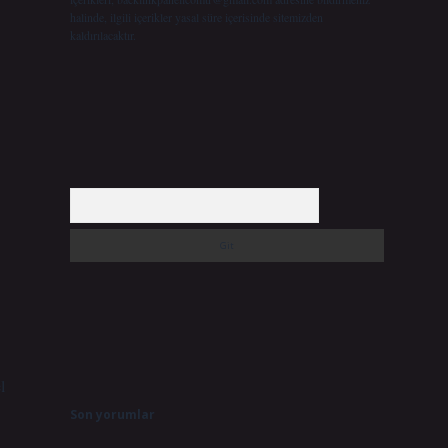
halinde, ilgili içerikler yasal süre içerisinde sitemizden
kaldırılacaktır.
Arama
l
Son yorumlar