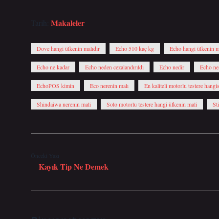
Makaleler
Tarih:
Dove hangi ülkenin malıdır
Echo 510 kaç kg
Echo hangi ülkenin m
Echo ne kadar
Echo neden cezalandırıldı
Echo nedir
Echo ner
EchoPOS kimin
Eco nerenin malı
En kaliteli motorlu testere hangis
Shindaiwa nerenin mali
Solo motorlu testere hangi ülkenin mali
St
Önceki Yazı
Kayık Tip Ne Demek