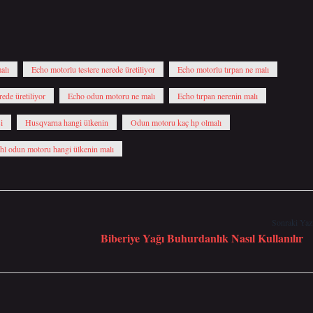
alı
Echo motorlu testere nerede üretiliyor
Echo motorlu tırpan ne malı
ede üretiliyor
Echo odun motoru ne malı
Echo tırpan nerenin malı
i
Husqvarna hangi ülkenin
Odun motoru kaç hp olmalı
ihl odun motoru hangi ülkenin malı
Sonraki Yaz
Biberiye Yağı Buhurdanlık Nasıl Kullanılır