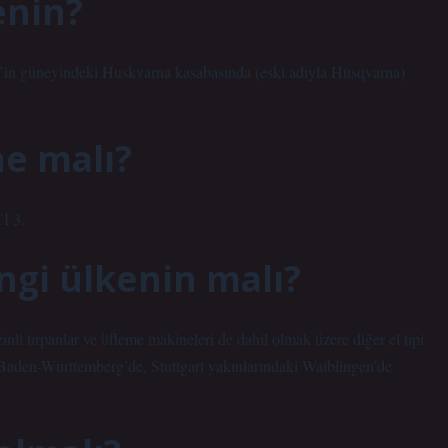
enin?
eç’in güneyindeki Huskvarna kasabasında (eski adıyla Husqvarna)
ne malı?
 3.
ngi ülkenin malı?
zinli tırpanlar ve üfleme makineleri de dahil olmak üzere diğer el tipi
zi Baden-Württemberg’de, Stuttgart yakınlarındaki Waiblingen’de