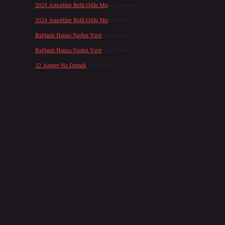
2024 Amortiler Belli Oldu Mu
için
admin
2024 Amortiler Belli Oldu Mu
için
Emel
Bağlantı Hatası Neden Verir
için
admin
Bağlantı Hatası Neden Verir
için
Kerem
32 Amper Ne Demek
için
admin