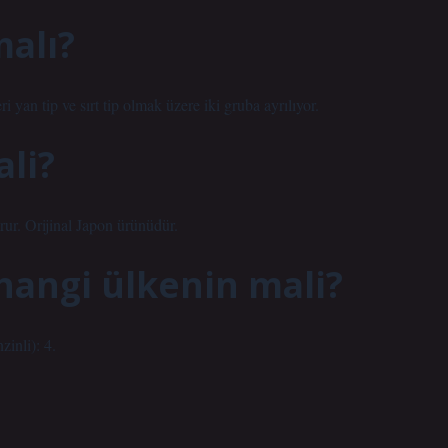
malı?
 yan tip ve sırt tip olmak üzere iki gruba ayrılıyor.
li?
orur. Orijinal Japon ürünüdür.
hangi ülkenin mali?
inli): 4.