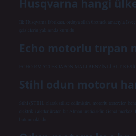
Husqvarna hangi ülk
İlk Husqvarna fabrikası, orduya silah üretmek amacıyla İsv
şelalelerin yakınında kuruldu.
Echo motorlu tırpan 
ECHO RM 520 ES JAPON MALI BENZİNLİ ALT KESİCİ
Stihl odun motoru ha
Stihl (STIHL olarak stilize edilmiştir), motorlu testereler, ben
elektrikli aletler üreten bir Alman üreticisidir. Genel merke
bulunmaktadır.