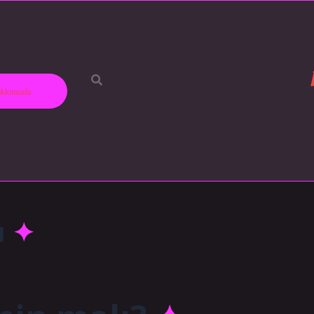
kkımızda
ı