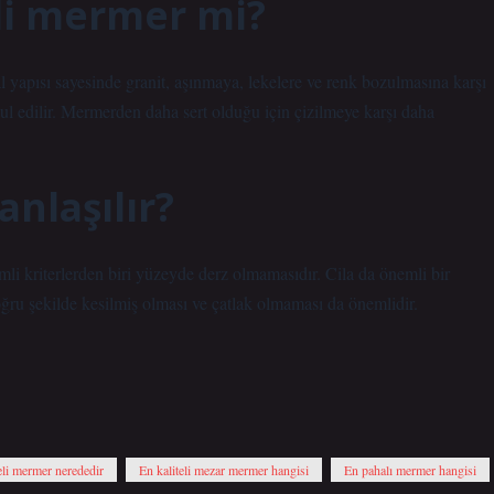
eli mermer mi?
 yapısı sayesinde granit, aşınmaya, lekelere ve renk bozulmasına karşı
ul edilir. Mermerden daha sert olduğu için çizilmeye karşı daha
anlaşılır?
li kriterlerden biri yüzeyde derz olmamasıdır. Cila da önemli bir
doğru şekilde kesilmiş olması ve çatlak olmaması da önemlidir.
eli mermer nerededir
En kaliteli mezar mermer hangisi
En pahalı mermer hangisi