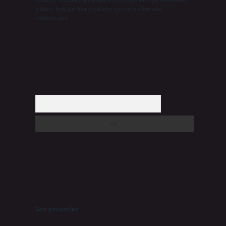
halinde, ilgili içerikler yasal süre içerisinde sitemizden
kaldırılacaktır.
r
Arama
Son yorumlar