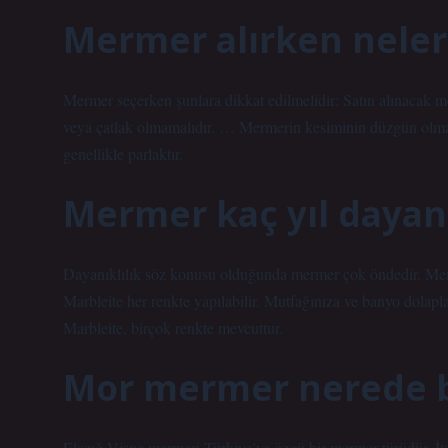
Mermer alırken neler
Mermer seçerken şunlara dikkat edilmelidir: Satın alınacak m
veya çatlak olmamalıdır. … Mermerin kesiminin düzgün olmas
genellikle parlaktır.
Mermer kaç yıl dayan
Dayanıklılık söz konusu olduğunda mermer çok öndedir. Merme
Marbleite her renkte yapılabilir. Mutfağınıza ve banyo dolapl
Marbleite, birçok renkte mevcuttur.
Mor mermer nerede 
Elazığ Vişne mermeri Türkiye’ye özgü bir mermer türüdür. İt