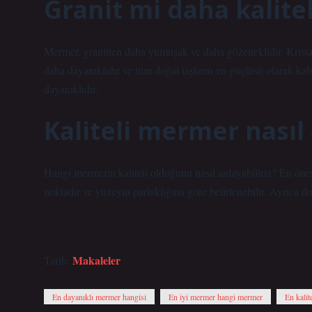
Granit mi daha kalit
Mermer, granitten daha yumuşak ve daha gözeneklidir. Kristal
daha dayanıklıdır ve tüm doğal taşların en güçlüsü olarak kab
dayanıklıdır.
Kaliteli mermer nasıl 
Hangi mermerin kaliteli olduğunu nasıl anlayabiliriz? En önem
noktadır ve yüzeyin parlaklığına göre belirlenebilir. Ayrıca 
Makaleler
Tarih:
En dayanıklı mermer hangisi
En iyi mermer hangi mermer
En kalit