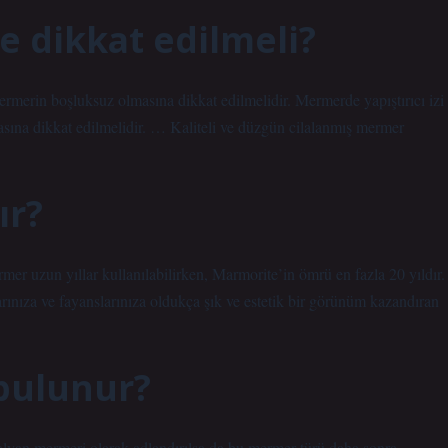
e dikkat edilmeli?
ermerin boşluksuz olmasına dikkat edilmelidir. Mermerde yapıştırıcı izi
ına dikkat edilmelidir. … Kaliteli ve düzgün cilalanmış mermer
ır?
r uzun yıllar kullanılabilirken, Marmorite’in ömrü en fazla 20 yıldır.
arınıza ve fayanslarınıza oldukça şık ve estetik bir görünüm kazandıran
bulunur?
alyan mermeri olarak adlandırılsa da bu mermer türü daha sonra