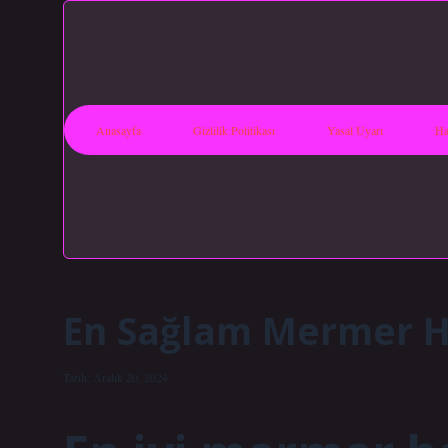
Anasayfa
Gizlilik Politikası
Yasal Uyarı
Ha
En Sağlam Mermer H
Tarih: Aralık 20, 2024