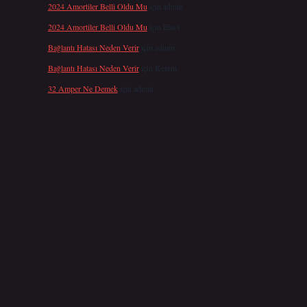
2024 Amortiler Belli Oldu Mu
için
admin
2024 Amortiler Belli Oldu Mu
için
Emel
Bağlantı Hatası Neden Verir
için
admin
Bağlantı Hatası Neden Verir
için
Kerem
32 Amper Ne Demek
için
admin