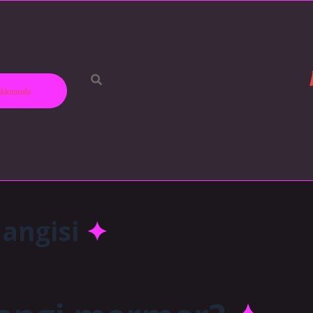
kkımızda
angisi