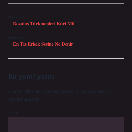
Önceki Yazı
Bozulus Türkmenleri Kürt Mü
Sonraki Yazı
En Tiz Erkek Sesine Ne Denir
Bir yanıt yazın
E-posta adresiniz yayınlanmayacak.
Gerekli alanlar
*
ile
işaretlenmişlerdir
Yorum