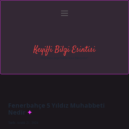
menüyü
Anasayfa
Gizlilik Politikası
Yasal Uyarı
aç
Hakkımızda
Keyifli Bilgi Esintisi
Hayatına neşe katan kısa hikayeler!
Fenerbahçe 5 Yıldız Muhabbeti
Nedir
Tarih: Aralık 21, 2024