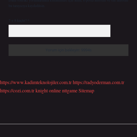
Daha sonraki yorumlarımda kullanılması için adım, e-posta adresim ve site adresim
bu tarayıcıya kaydedilsin.
7 + 8 kaçtır?
*
https://www.kadimteknolojiler.com.tr
https://radyoderman.com.tr
https://cozi.com.tr
knight online
nttgame
Sitemap