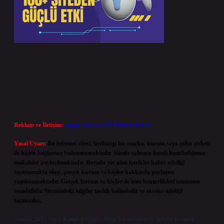
Reklam ve İletişim:
Skype: live:.cid.575569c608265c69
Yasal Uyarı:
Bu internet sitesi, herhangi bir marka, kurum veya şahıs şirketi
ile hiçbir bağlantısı bulunmamaktadır. Sitede yalnızca kendi hazırladığımız
makaleler paylaşılmaktadır. Burada yer alan içerikler haber niteliği
taşımamakta olup, gerçek kurum ve kişiler hakkında paylaşım
yapılmamaktadır. Gerçek kurum ve kişiler ile isim benzerlikleri tamamen
tesadüfidir. Sitemizdeki bilgiler taslak halindedir ve tavsiye niteliği
taşımazlar.
Sitemiz, 5651 Sayılı Kanun gereğince Bilgi Teknolojileri ve İletişim Kurumu