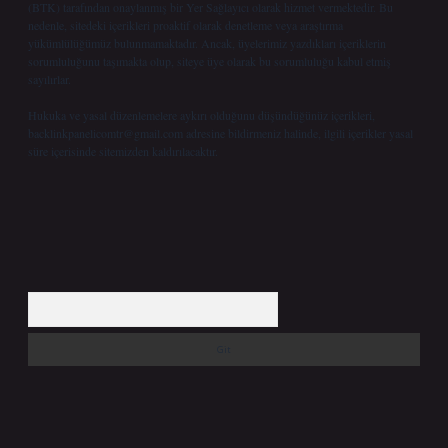
(BTK) tarafından onaylanmış bir Yer Sağlayıcı olarak hizmet vermektedir. Bu
nedenle, sitedeki içerikleri proaktif olarak denetleme veya araştırma
yükümlülüğümüz bulunmamaktadır. Ancak, üyelerimiz yazdıkları içeriklerin
sorumluluğunu taşımakta olup, siteye üye olarak bu sorumluluğu kabul etmiş
sayılırlar.
Hukuka ve yasal düzenlemelere aykırı olduğunu düşündüğünüz içerikleri,
backlinkpanelicomtr@gmail.com
adresine bildirmeniz halinde, ilgili içerikler yasal
süre içerisinde sitemizden kaldırılacaktır.
Arama