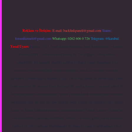
Reklam ve İletişim:
E-mail:
backlinkpaneli@gmail.com
Teams:
forumhizmeti@gmail.com
Whatsapp: 0262 606 0 726
Telegram: @karabul
Yasal Uyarı:
Sitemiz, 5651 Sayılı Kanun gereğince Bilgi Teknolojileri ve İletişim
Kurumu (BTK) tarafından onaylanmış bir Yer Sağlayıcı olarak hizmet
vermektedir. Bu nedenle, sitedeki içerikleri proaktif olarak denetleme veya
araştırma yükümlülüğümüz bulunmamaktadır. Ancak, üyelerimiz yazdıkları
içeriklerin sorumluluğunu taşımakta olup, siteye üye olarak bu sorumluluğu kabul
etmiş sayılırlar. Bu internet sitesi, herhangi bir marka, kurum veya şahıs şirketi ile
hiçbir bağlantısı bulunmamaktadır. Sitede yalnızca kendi hazırladığımız makaleler
paylaşılmaktadır. Burada yer alan içerikler haber niteliği taşımamakta olup, gerçek
kurum ve kişiler hakkında paylaşım yapılmamaktadır. Gerçek kurum ve kişiler ile
isim benzerlikleri tamamen tesadüfidir. Sitemiz, kar amacı gütmeyen ve tamamen
ücretsiz bir bilgi paylaşım platformudur. Hukuka ve yasal düzenlemelere aykırı