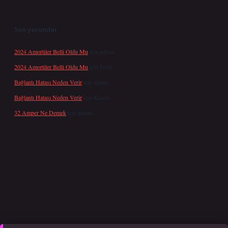
Son yorumlar
2024 Amortiler Belli Oldu Mu
için
admin
2024 Amortiler Belli Oldu Mu
için
Emel
Bağlantı Hatası Neden Verir
için
admin
Bağlantı Hatası Neden Verir
için
Kerem
32 Amper Ne Demek
için
admin
er yeni giriş