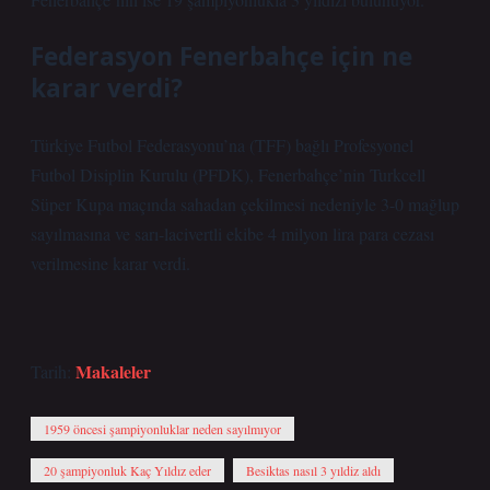
Federasyon Fenerbahçe için ne
karar verdi?
Türkiye Futbol Federasyonu’na (TFF) bağlı Profesyonel
Futbol Disiplin Kurulu (PFDK), Fenerbahçe’nin Turkcell
Süper Kupa maçında sahadan çekilmesi nedeniyle 3-0 mağlup
sayılmasına ve sarı-lacivertli ekibe 4 milyon lira para cezası
verilmesine karar verdi.
Makaleler
Tarih:
1959 öncesi şampiyonluklar neden sayılmıyor
20 şampiyonluk Kaç Yıldız eder
Besiktas nasıl 3 yıldiz aldı