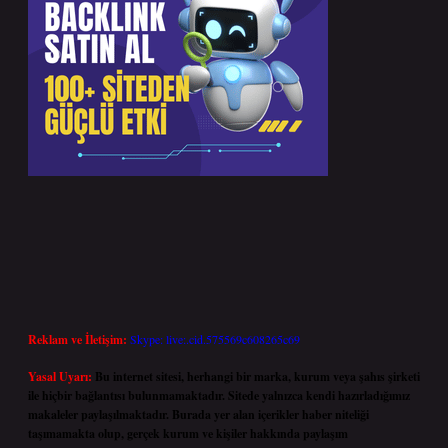
Reklam ve İletişim:
Skype: live:.cid.575569c608265c69
Yasal Uyarı:
Bu internet sitesi, herhangi bir marka, kurum veya şahıs şirketi
ile hiçbir bağlantısı bulunmamaktadır. Sitede yalnızca kendi hazırladığımız
makaleler paylaşılmaktadır. Burada yer alan içerikler haber niteliği
taşımamakta olup, gerçek kurum ve kişiler hakkında paylaşım