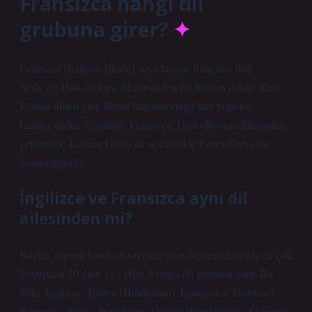
Fransızca hangi dil
grubuna girer?
Fransızca (français [fʁɑ̃sɛ] veya langue française [lɑ̃ɡ
fʁɑ̃sɛ:z]) Hint-Avrupa dil ailesinden bir Roman dilidir. Tüm
Roman dilleri gibi, Roma İmparatorluğu’nun popüler
Latincesinden türemiştir. Fransızca, Gallo-Roman dillerinden
gelişmiştir; Latince Galya’da ve özellikle kuzey Galya’da
konuşuluyordu.
İngilizce ve Fransızca aynı dil
ailesinden mi?
Bugün, toplam konuşan sayısına göre ölçülen dünyada en çok
konuşulan 20 dilin 11’i Hint-Avrupa dil grubuna aittir. Bu
diller İngilizce, Hintçe (Hindustani), İspanyolca, Fransızca,
Bengalce, Rusça, Portekizce, Urduca (Hindustani), Almanca,