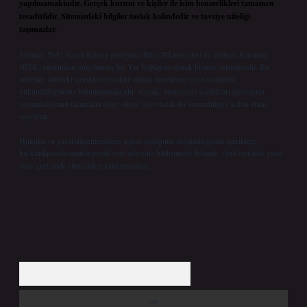
yapılmamaktadır. Gerçek kurum ve kişiler ile isim benzerlikleri tamamen
tesadüfidir. Sitemizdeki bilgiler taslak halindedir ve tavsiye niteliği
taşımazlar.
Sitemiz, 5651 Sayılı Kanun gereğince Bilgi Teknolojileri ve İletişim Kurumu
(BTK) tarafından onaylanmış bir Yer Sağlayıcı olarak hizmet vermektedir. Bu
nedenle, sitedeki içerikleri proaktif olarak denetleme veya araştırma
yükümlülüğümüz bulunmamaktadır. Ancak, üyelerimiz yazdıkları içeriklerin
sorumluluğunu taşımakta olup, siteye üye olarak bu sorumluluğu kabul etmiş
sayılırlar.
Hukuka ve yasal düzenlemelere aykırı olduğunu düşündüğünüz içerikleri,
backlinkpanelicomtr@gmail.com
adresine bildirmeniz halinde, ilgili içerikler yasal
süre içerisinde sitemizden kaldırılacaktır.
Arama