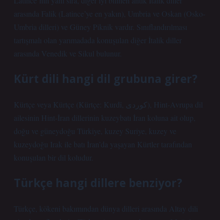
Latince’nin yanı sıra, diğer iyi bilinen antik İtalik diller
arasında Falik (Latince’ye en yakın), Umbria ve Oskan (Osko-
Umbria dilleri) ve Güney Piknik vardır. Sınıflandırılması
tartışmalı olan yarımadada konuşulan diğer İtalik diller
arasında Venedik ve Sikul bulunur.
Kürt dili hangi dil grubuna girer?
Kürtçe veya Kürtçe (Kürtçe: Kurdî, کوردی), Hint-Avrupa dil
ailesinin Hint-İran dillerinin kuzeybatı İran koluna ait olup,
doğu ve güneydoğu Türkiye, kuzey Suriye, kuzey ve
kuzeydoğu Irak ile batı İran’da yaşayan Kürtler tarafından
konuşulan bir dil koludur.
Türkçe hangi dillere benziyor?
Türkçe, kökeni bakımından dünya dilleri arasında Altay dili