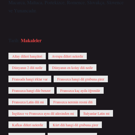
Macarca, Maltaca, Portekizce, Romence, Slovakça, Slovence
ve Yunancadır.
Makaleler
Tarih:
Altay dilleri hangileri
Avrupa dilleri nelerdir
Dünyanın 2 dili nedir
Dünyanın en kolay dili nedir
Fransada hangi irklar var
Fransızca hangi dil grubuna girer
Fransızca hangi dile benzer
Fransızca kaç ayda öğrenilir
Fransızca Latin dili mi
Fransızca nerenin resmi dili
İngilizce ve Fransızca aynı dil ailesinden mi
İtalyanlar Latin mi
Kafkas dilleri nelerdir
Kürt dili hangi dil grubuna girer