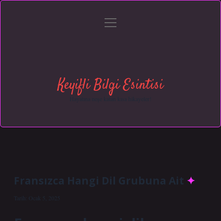
menüyü
Anasayfa
Gizlilik Politikası
Yasal Uyarı
aç
Hakkımızda
Keyifli Bilgi Esintisi
Hayatına neşe katan kısa hikayeler!
Fransızca Hangi Dil Grubuna Ait
Tarih: Ocak 5, 2025