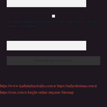
Daha sonraki yorumlarımda kullanılması için adım, e-posta adresim ve site adresim
bu tarayıcıya kaydedilsin.
7 + 8 kaçtır?
*
https://www.kadimteknolojiler.com.tr
https://radyoderman.com.tr
https://cozi.com.tr
knight online
nttgame
Sitemap