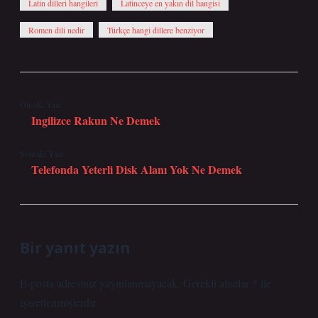
Latin dilleri hangileri
Latinceye en yakın dil hangisi
Romen dili nedir
Türkçe hangi dillere benziyor
Önceki Yazı
Ingilizce Rakun Ne Demek
Sonraki Yazı
Telefonda Yeterli Disk Alanı Yok Ne Demek
Bir yanıt yazın
E-posta adresiniz yayınlanmayacak.
Gerekli alanlar
*
ile
işaretlenmişlerdir