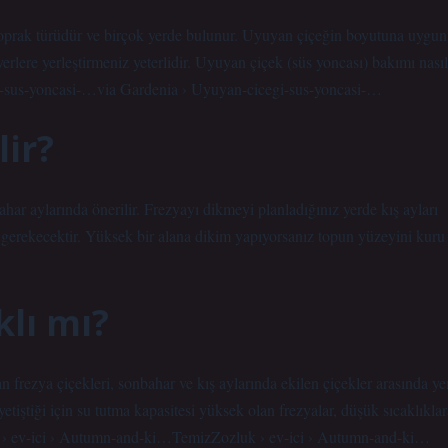
r toprak türüdür ve birçok yerde bulunur. Uyuyan çiçeğin boyutuna uygun
lere yerleştirmeniz yeterlidir. Uyuyan çiçek (süs yoncası) bakımı nasıl
egi-sus-yoncasi-…via Gardenia › Uyuyan-cicegi-sus-yoncasi-…
lir?
ar aylarında önerilir. Frezyayı dikmeyi planladığınız yerde kış ayları
 gerekecektir. Yüksek bir alana dikim yapıyorsanız topun yüzeyini kuru
lı mı?
n frezya çiçekleri, sonbahar ve kış aylarında ekilen çiçekler arasında ye
etiştiği için su tutma kapasitesi yüksek olan frezyalar, düşük sıcaklıklar
k › ev-ici › Autumn-and-ki…TemizZozluk › ev-ici › Autumn-and-ki…