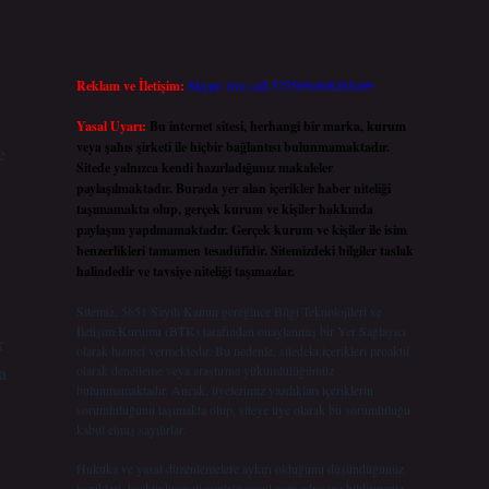
Reklam ve İletişim:
Skype: live:.cid.575569c608265c69
Yasal Uyarı:
Bu internet sitesi, herhangi bir marka, kurum
veya şahıs şirketi ile hiçbir bağlantısı bulunmamaktadır.
e
Sitede yalnızca kendi hazırladığımız makaleler
paylaşılmaktadır. Burada yer alan içerikler haber niteliği
taşımamakta olup, gerçek kurum ve kişiler hakkında
paylaşım yapılmamaktadır. Gerçek kurum ve kişiler ile isim
benzerlikleri tamamen tesadüfidir. Sitemizdeki bilgiler taslak
halindedir ve tavsiye niteliği taşımazlar.
Sitemiz, 5651 Sayılı Kanun gereğince Bilgi Teknolojileri ve
İletişim Kurumu (BTK) tarafından onaylanmış bir Yer Sağlayıcı
r
olarak hizmet vermektedir. Bu nedenle, sitedeki içerikleri proaktif
a
olarak denetleme veya araştırma yükümlülüğümüz
bulunmamaktadır. Ancak, üyelerimiz yazdıkları içeriklerin
sorumluluğunu taşımakta olup, siteye üye olarak bu sorumluluğu
kabul etmiş sayılırlar.
Hukuka ve yasal düzenlemelere aykırı olduğunu düşündüğünüz
içerikleri,
backlinkpanelicomtr@gmail.com
adresine bildirmeniz