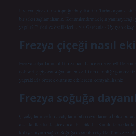
Uyuyan çiçek turba toprağında yetiştirilir. Turba organik bi
bir saksı sağlamalısınız. Konumlandırmak için yanmayacağı yer
yapılır? Türleri ve özellikleri …via Gardenia › Uyuyan-cic
Frezya çiçeği nasıl eki
Frezya soğanlarının dikim zamanı bahçelerde genellikle sonbah
çok sert geçiyorsa soğanları en az 10 cm derinliğe gömmeniz
yapraklarla örterek olumsuz etkilerden koruyabilirsiniz.
Frezya soğuğa dayanık
Çiçekçilerin ve hırdavatçıların bitki reyonlarında bolca buluna
alsa da ilkbaharda çiçek açan bir bitkidir. Kumlu topraklarda y
kolayca uyum sağlar. Soğuğa dayanıklı çiçeklerTemizZozlu