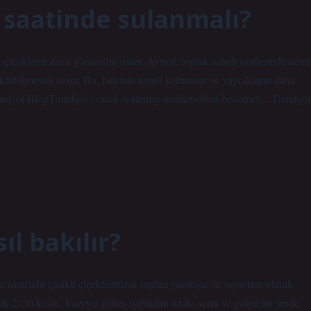
 saatinde sulanmalı?
çiçeklerin zarar görmesini önler. Ayrıca, toprak sabah saatlerinde nemi
üskürtülmesini sever. Bu, bitkinin nemli kalmasını ve yaprakların daha
rendyol BlogTrendyol › cicek-watering-neither-often-becomes…Trendyol
ıl bakılır?
 zararlıdır çünkü çiçeklerinizin sapları yumuşar ve suyu tam olarak
rak 2 cm kesin. Vazoyu güneş ışığından uzak, serin ve gölge bir yerde