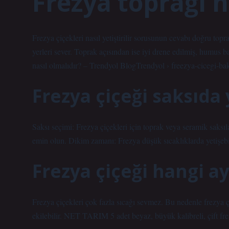
Frezya toprağı n
Frezya çiçekleri nasıl yetiştirilir sorusunun cevabı doğru topr
yerleri sever. Toprak açısından ise iyi drene edilmiş, humus b
nasıl olmalıdır? – Trendyol BlogTrendyol › freezya-cicegi-ba
Frezya çiçeği saksıda 
Saksı seçimi: Frezya çiçekleri için toprak veya seramik saksıl
emin olun. Dikim zamanı: Frezya düşük sıcaklıklarda yetişebilen
Frezya çiçeği hangi ay
Frezya çiçekleri çok fazla sıcağı sevmez. Bu nedenle frezya ç
ekilebilir. NET TARIM 5 adet beyaz, büyük kalibreli, çift fre