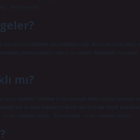
Blog › freezya-cicegi
mgeler?
bazı frezya renklerinin özel anlamları vardır. Beyaz frezyalar saflığı v
ft arasındaki güveni sembolize eder ve bu nedenle düğünlerde en popüler
lı mı?
n frezya çiçekleri, sonbahar ve kış aylarında ekilen çiçekler arasında ye
etiştiği için su tutma kapasitesi yüksek olan frezyalar, düşük sıcaklıklar
k › ev-ici › Autumn-and-ki…TemizZozluk › ev-ici › Autumn-and-ki…
?