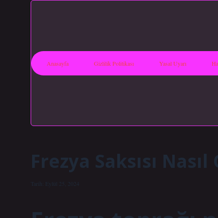
Anasayfa
Gizlilik Politikası
Yasal Uyarı
Ha
Frezya Saksısı Nasıl
Tarih: Eylül 25, 2024