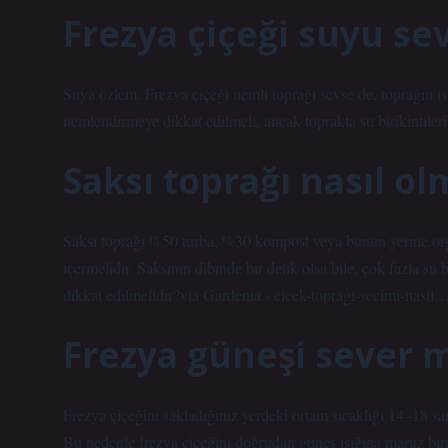
Frezya çiçeği suyu se
Suya özlem. Frezya çiçeği nemli toprağı sevse de, toprağın ı
nemlendirmeye dikkat edilmeli, ancak toprakta su birikintiler
Saksı toprağı nasıl ol
Saksı toprağı %50 turba, %30 kompost veya bunun yerine or
içermelidir. Saksının dibinde bir delik olsa bile, çok fazla su bi
dikkat edilmelidir?via Gardenia › cicek-topragi-secimi-nasil
Frezya güneşi sever 
Frezya çiçeğini sakladığınız yerdeki ortam sıcaklığı 14–18 sant
Bu nedenle frezya çiçeğini doğrudan güneş ışığına maruz bıra