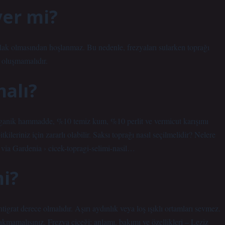
ver mi?
slak olmasından hoşlanmaz. Bu nedenle, frezyaları sularken toprağı
i oluşmamalıdır.
malı?
ganik hammadde, %10 temiz kum, %10 perlit ve vermicut karışımı
tkileriniz için zararlı olabilir. Saksı toprağı nasıl seçilmelidir? Nelere
…via Gardenia › cicek-topragi-selimi-nasil…
mi?
igrat derece olmalıdır. Aşırı aydınlık veya loş ışıklı ortamları sevmez.
kmamalısınız. Frezya çiçeği: anlamı, bakımı ve özellikleri – Leziz