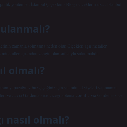
pratik yöntemler. İstanbul Çiçekleri › Blog › ciceklerin-uz… İstanbul
 sulanmalı?
klerinin zamanla solmasına neden olur. Çiçekler, ağır metaller,
 mineraller açısından zengin olan saf suyla sulanmalıdır.
ıl olmalı?
mını yapacağınız buz çiçeğiniz için vitamin takviyeleri yapmanızı
itleri ve …via Gardenia › ice-cicegi-aptenia-cordif…via Gardenia › ice-
 nasıl olmalı?