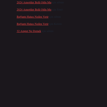
2024 Amortiler Belli Oldu Mu
için
admin
2024 Amortiler Belli Oldu Mu
için
Emel
Bağlantı Hatası Neden Verir
için
admin
Bağlantı Hatası Neden Verir
için
Kerem
32 Amper Ne Demek
için
admin