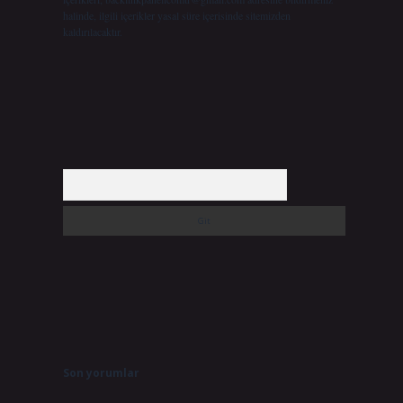
halinde, ilgili içerikler yasal süre içerisinde sitemizden
kaldırılacaktır.
Arama
Son yorumlar