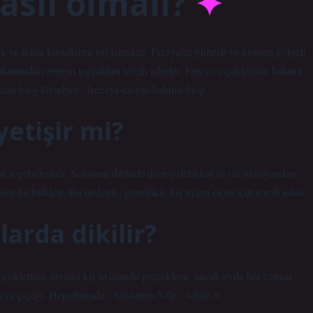
asıl olmalı?
ak ve iklim koşullarını sağlamaktır. Frezyalar güneşli ve kısmen gölgeli
akımından zengin toprakları tercih ederler. Frezya çiçeklerinin bakımı
kimi-blogTrendyol › freezya-cicegi-bakimi-blog
yetişir mi?
ar seçebilirsiniz. Saksının dibinde drenaj delikleri ve raf olduğundan
 bir bitkidir. Bu nedenle, genellikle kış ayları ekim için tercih edilir.
larda dikilir?
içeklerinin üretimi kış aylarında gerçekleşir, ancak evde her zaman
zya çiçeği. Hepsiburada › net-tarim-5-tlg. -white-ir…