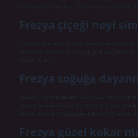
TariflerLeziz Tarifler › Blog › freezya-cicegiLeziz Tarifler › 
Frezya çiçeği neyi si
Frezya çiçeğinin anlamı genellikle güven ve masumiyet olsa da 
masumiyeti temsil eder. Frezya çiçeği gelinin saflığını ve çi
çiçektir -Anlamı
Frezya soğuğa dayanık
Çiçekçilerin ve hırdavatçıların bitki reyonlarında bolca buluna
alsa da ilkbaharda çiçek açan bir bitkidir. Kumlu topraklarda y
kolayca uyum sağlar. Soğuğa dayanıklı çiçeklerTemizZozlu
Frezya güzel kokar mı