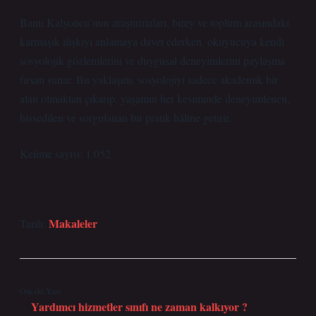
Banu Kalyoncu’nun araştırmaları, birey ve toplum arasındaki
karmaşık ilişkiyi anlamaya davet ederken, okuyucuya kendi
sosyolojik gözlemlerini ve duygusal deneyimlerini paylaşma
fırsatı sunar. Bu yaklaşım, sosyolojiyi sadece akademik bir
alan olmaktan çıkarıp, yaşamın her kesiminde deneyimlenen,
hissedilen ve sorgulanan bir pratik hâline getirir.
Kelime sayısı: 1.052
Makaleler
Tarih:
Önceki Yazı
Yardımcı hizmetler sınıfı ne zaman kalkıyor ?