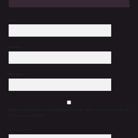
İsim*
E-Posta*
Web Sitesi
Daha sonraki yorumlarımda kullanılması için adım, e-posta adresim ve site adresim
bu tarayıcıya kaydedilsin.
9 - 5 kaçtır?
*