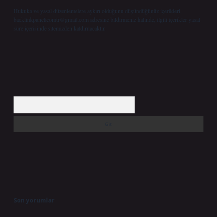
Hukuka ve yasal düzenlemelere aykırı olduğunu düşündüğünüz içerikleri,
backlinkpanelicomtr@gmail.com
adresine bildirmeniz halinde, ilgili içerikler yasal
süre içerisinde sitemizden kaldırılacaktır.
Arama
Son yorumlar