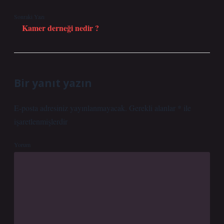
Sonraki Yazı
Kamer derneği nedir ?
Bir yanıt yazın
E-posta adresiniz yayınlanmayacak.
Gerekli alanlar
*
ile
işaretlenmişlerdir
Yorum