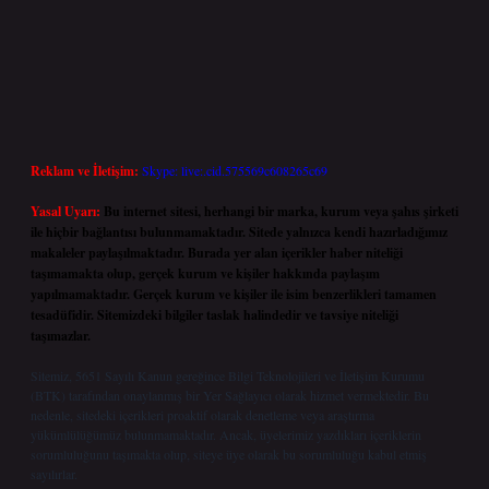
Reklam ve İletişim:
Skype: live:.cid.575569c608265c69
Yasal Uyarı:
Bu internet sitesi, herhangi bir marka, kurum veya şahıs şirketi
ile hiçbir bağlantısı bulunmamaktadır. Sitede yalnızca kendi hazırladığımız
makaleler paylaşılmaktadır. Burada yer alan içerikler haber niteliği
taşımamakta olup, gerçek kurum ve kişiler hakkında paylaşım
yapılmamaktadır. Gerçek kurum ve kişiler ile isim benzerlikleri tamamen
tesadüfidir. Sitemizdeki bilgiler taslak halindedir ve tavsiye niteliği
taşımazlar.
Sitemiz, 5651 Sayılı Kanun gereğince Bilgi Teknolojileri ve İletişim Kurumu
(BTK) tarafından onaylanmış bir Yer Sağlayıcı olarak hizmet vermektedir. Bu
nedenle, sitedeki içerikleri proaktif olarak denetleme veya araştırma
yükümlülüğümüz bulunmamaktadır. Ancak, üyelerimiz yazdıkları içeriklerin
sorumluluğunu taşımakta olup, siteye üye olarak bu sorumluluğu kabul etmiş
sayılırlar.