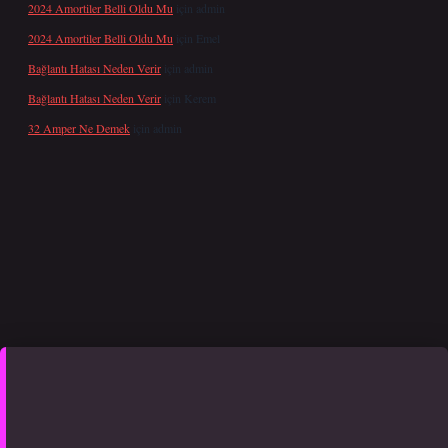
2024 Amortiler Belli Oldu Mu
için
admin
2024 Amortiler Belli Oldu Mu
için
Emel
Bağlantı Hatası Neden Verir
için
admin
Bağlantı Hatası Neden Verir
için
Kerem
32 Amper Ne Demek
için
admin
xper yeni giriş