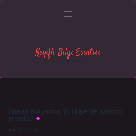
menüyü
Anasayfa
Gizlilik Politikası
Yasal Uyarı
aç
Hakkımızda
Keyifli Bilgi Esintisi
Hayatına neşe katan kısa hikayeler!
Hasan Kalyoncu Türkiye’de kaçıncı
sırada ?
Tarih: Mayıs 13, 2026