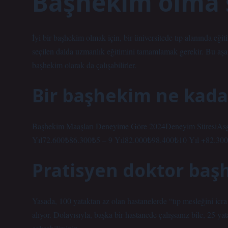
Başhekim olma ş
İyi bir başhekim olmak için, bir üniversitede tıp alanında eğiti
seçilen dalda uzmanlık eğitimini tamamlamak gerekir. Bu aşa
başhekim olarak da çalışabilirler.
Bir başhekim ne kada
Başhekim Maaşları Deneyime Göre 2024Deneyim SüresiAsg
Yıl72.600₺86.300₺5 – 9 Yıl82.000₺98.400₺10 Yıl +82.30
Pratisyen doktor başh
Yasada, 100 yataktan az olan hastanelerde “tıp mesleğini ic
alıyor. Dolayısıyla, başka bir hastanede çalışsanız bile, 25 y