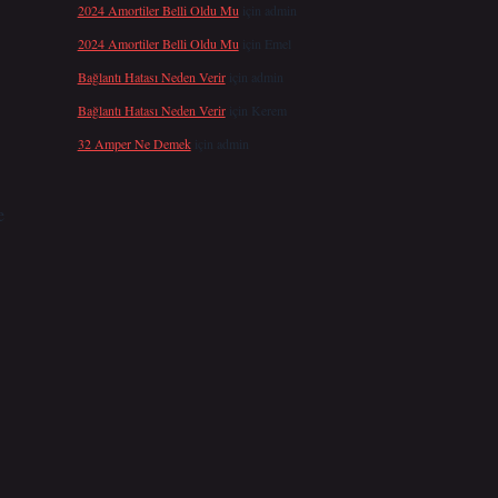
2024 Amortiler Belli Oldu Mu
için
admin
2024 Amortiler Belli Oldu Mu
için
Emel
Bağlantı Hatası Neden Verir
için
admin
Bağlantı Hatası Neden Verir
için
Kerem
32 Amper Ne Demek
için
admin
e