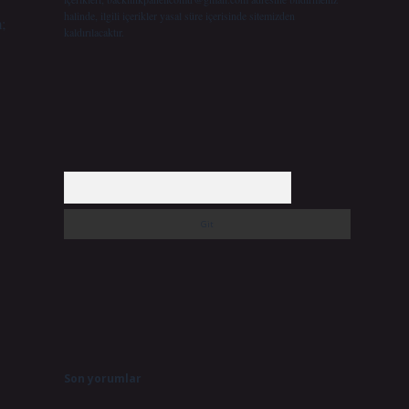
halinde, ilgili içerikler yasal süre içerisinde sitemizden
;
kaldırılacaktır.
Arama
Son yorumlar