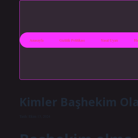
Anasayfa
Gizlilik Politikası
Yasal Uyarı
Ha
Kimler Başhekim Ola
Tarih: Ekim 13, 2024