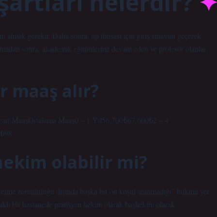
artları nelerdir?
m almak gerekir. Daha sonra, tıp ihtisası için giriş sınavını geçerek
madan sonra, akademik eğitimlerine devam eden ve profesör olanlar,
r maaş alır?
ari MaaşOrtalama Maaş0 – 1 Yıl56.700₺67.600₺2 – 4
0₺98.
ekim olabilir mi?
ra etme zorunluluğu dışında başka bir ön koşul aranmadığı” hükmü yer
ataklı bir hastanede pratisyen hekim olarak başhekim olarak