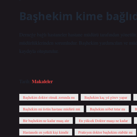
Başhekim kime bağlıd
Derneğe bağlı hastaneler hastane müdürü tarafından yönetilir. 
müdürlüklerinden sorumludur. Başhekim yardımcıları ve müdü
kaydıyla oluşturulur.
Makaleler
Tarih:
Başhekim doktor olmak zorunda mı
Başhekim kaç yıl görev yapar
Başhekim mi üstün hastane müdürü mü
Başhekim nöbet tutar mı
B
Bir başhekim ne kadar maaş alır
En yüksek Doktor maaşı ne kadar
Hastanede en yetkili kişi kimdir
Pratisyen doktor başhekim olabilir mi