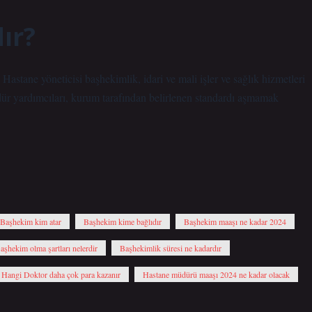
ır?
Hastane yöneticisi başhekimlik, idari ve mali işler ve sağlık hizmetleri
r yardımcıları, kurum tarafından belirlenen standardı aşmamak
Başhekim kim atar
Başhekim kime bağlıdır
Başhekim maaşı ne kadar 2024
aşhekim olma şartları nelerdir
Başhekimlik süresi ne kadardır
Hangi Doktor daha çok para kazanır
Hastane müdürü maaşı 2024 ne kadar olacak