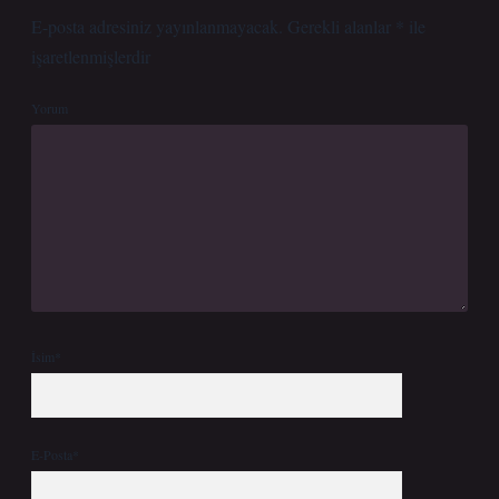
E-posta adresiniz yayınlanmayacak.
Gerekli alanlar
*
ile
işaretlenmişlerdir
Yorum
İsim*
E-Posta*