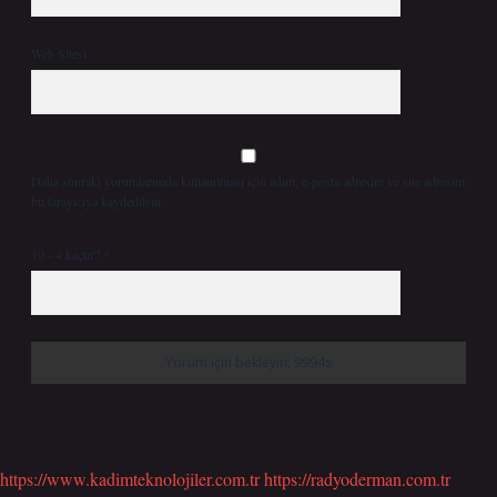
Web Sitesi
Daha sonraki yorumlarımda kullanılması için adım, e-posta adresim ve site adresim
bu tarayıcıya kaydedilsin.
10 - 4 kaçtır?
*
https://www.kadimteknolojiler.com.tr
https://radyoderman.com.tr