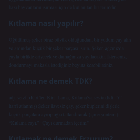
bazı hayvanların ısırması için de kullanılan bir terimdir.
Kıtlama nasıl yapılır?
Öğütülmüş şeker biraz büyük olduğundan, bir yudum çay alın
ve ardından küçük bir şeker parçası ısırın. Şeker, ağzınızda
çayla birlikte eriyecek ve damağınıza yayılacaktır. İsterseniz,
dondurmayı makasla istediğiniz boyuta kesebilirsiniz.
Kıtlama ne demek TDK?
adj. ve zf. (Kirt’ten Kirt+Lama, Kıtlama’ya ses taklidi, “r”
harfi atlanmış) Şeker ilavesiz çay, şeker küplerini dişlerle
küçük parçalara ayırıp ağzı tatlandırarak (içme yöntemi):
“Kıtlama çayı.” “Çayı durmadan içerim.”
Kıtlamak ne demek Erzurum?