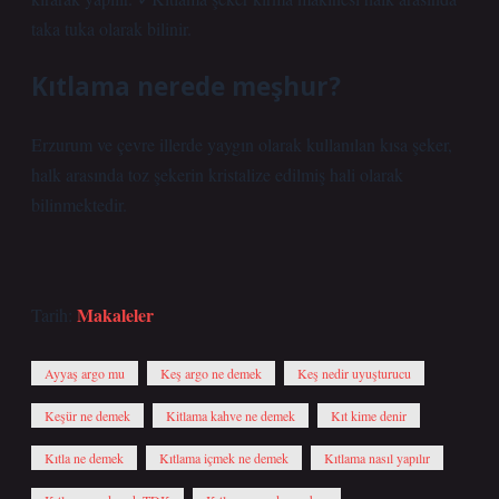
taka tuka olarak bilinir.
Kıtlama nerede meşhur?
Erzurum ve çevre illerde yaygın olarak kullanılan kısa şeker,
halk arasında toz şekerin kristalize edilmiş hali olarak
bilinmektedir.
Makaleler
Tarih:
Ayyaş argo mu
Keş argo ne demek
Keş nedir uyuşturucu
Keşür ne demek
Kitlama kahve ne demek
Kıt kime denir
Kıtla ne demek
Kıtlama içmek ne demek
Kıtlama nasıl yapılır