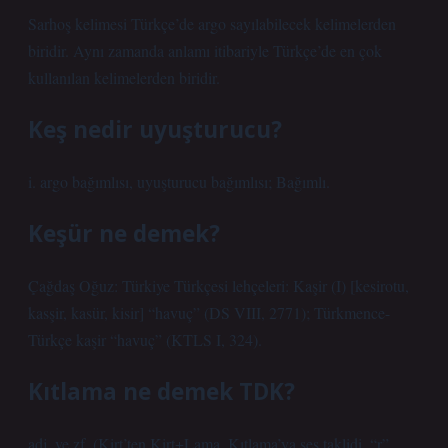
Sarhoş kelimesi Türkçe’de argo sayılabilecek kelimelerden
biridir. Aynı zamanda anlamı itibariyle Türkçe’de en çok
kullanılan kelimelerden biridir.
Keş nedir uyuşturucu?
i. argo bağımlısı, uyuşturucu bağımlısı; Bağımlı.
Keşür ne demek?
Çağdaş Oğuz: Türkiye Türkçesi lehçeleri: Kaşir (I) [kesirotu,
kasşir, kasür, kisir] “havuç” (DS VIII, 2771); Türkmence-
Türkçe kaşir “havuç” (KTLS I, 324).
Kıtlama ne demek TDK?
adj. ve zf. (Kirt’ten Kirt+Lama, Kıtlama’ya ses taklidi, “r”