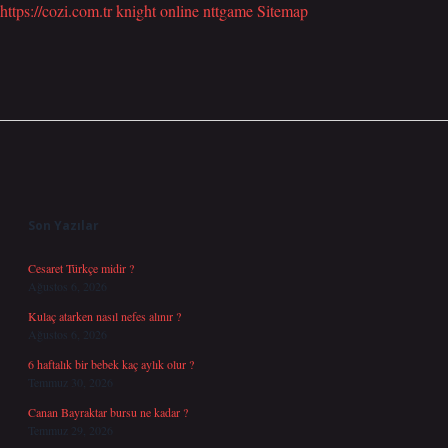
https://cozi.com.tr
knight online
nttgame
Sitemap
Sidebar
Son Yazılar
Cesaret Türkçe midir ?
Ağustos 6, 2026
Kulaç atarken nasıl nefes alınır ?
Ağustos 6, 2026
6 haftalık bir bebek kaç aylık olur ?
Temmuz 30, 2026
Canan Bayraktar bursu ne kadar ?
Temmuz 29, 2026