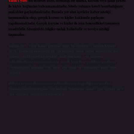
Yasal Uyarı:
Bu internet sitesi, herhangi bir marka, kurum veya şahıs şirketi
ile hiçbir bağlantısı bulunmamaktadır. Sitede yalnızca kendi hazırladığımız
makaleler paylaşılmaktadır. Burada yer alan içerikler haber niteliği
taşımamakta olup, gerçek kurum ve kişiler hakkında paylaşım
yapılmamaktadır. Gerçek kurum ve kişiler ile isim benzerlikleri tamamen
tesadüfidir. Sitemizdeki bilgiler taslak halindedir ve tavsiye niteliği
taşımazlar.
Sitemiz, 5651 Sayılı Kanun gereğince Bilgi Teknolojileri ve İletişim Kurumu
(BTK) tarafından onaylanmış bir Yer Sağlayıcı olarak hizmet vermektedir. Bu
nedenle, sitedeki içerikleri proaktif olarak denetleme veya araştırma
yükümlülüğümüz bulunmamaktadır. Ancak, üyelerimiz yazdıkları içeriklerin
sorumluluğunu taşımakta olup, siteye üye olarak bu sorumluluğu kabul etmiş
sayılırlar.
Hukuka ve yasal düzenlemelere aykırı olduğunu düşündüğünüz içerikleri,
backlinkpanelicomtr@gmail.com
adresine bildirmeniz halinde, ilgili içerikler yasal
süre içerisinde sitemizden kaldırılacaktır.