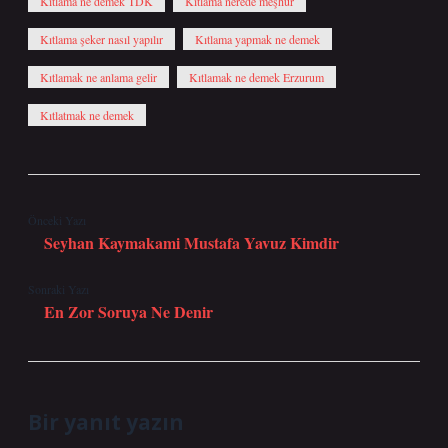
Kıtlama ne demek TDK
Kıtlama nerede meşhur
Kıtlama şeker nasıl yapılır
Kıtlama yapmak ne demek
Kıtlamak ne anlama gelir
Kıtlamak ne demek Erzurum
Kıtlatmak ne demek
Önceki Yazı
Seyhan Kaymakami Mustafa Yavuz Kimdir
Sonraki Yazı
En Zor Soruya Ne Denir
Bir yanıt yazın