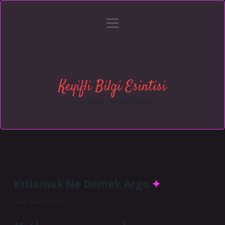
menüyü
Anasayfa
Gizlilik Politikası
Yasal Uyarı
aç
Hakkımızda
Keyifli Bilgi Esintisi
Hayatına neşe katan kısa hikayeler!
Kıtlamak Ne Demek Argo
Tarih: Aralık 28, 2024