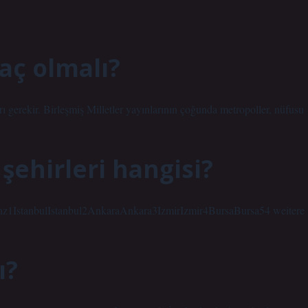
aç olmalı?
rı gerekir. Birleşmiş Milletler yayınlarının çoğunda metropoller, nüfusu 
şehirleri hangisi?
vinz1IstanbulIstanbul2AnkaraAnkara3IzmirIzmir4BursaBursa54 weitere
ı?