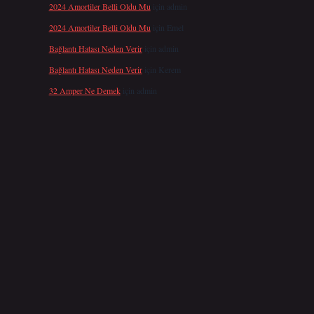
2024 Amortiler Belli Oldu Mu
için
admin
2024 Amortiler Belli Oldu Mu
için
Emel
Bağlantı Hatası Neden Verir
için
admin
Bağlantı Hatası Neden Verir
için
Kerem
32 Amper Ne Demek
için
admin