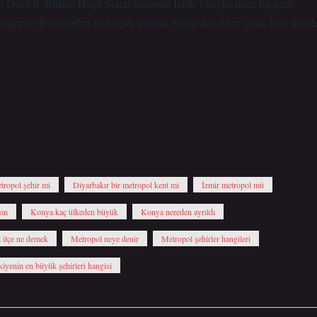
 Devleti, Birinci Haçlı Seferi sonunda İznik’i kaybedince başkent
lişmeye devam eden ve birçok mimari eserle donatılan şehir, kısa süred
tropol şehir mi
Diyarbakır bir metropol kent mi
İzmir metropol mü
yon
Konya kaç ülkeden büyük
Konya nereden ayrıldı
 ilçe ne demek
Metropol neye denir
Metropol şehirler hangileri
kiyenin en büyük şehirleri hangisi