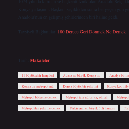
1074 yılında kurulan ve başkenti İznik olan Anadolu Selçuklu
Konya’ya taşındı. Başkent seçildikten sonra her geçen gün ge
Anadolu’nun en gelişmiş şehirlerinden biri haline geldi.
Tavsiyeli Bağlantılar:
180 Derece Geri Dönmek Ne Demek
Makaleler
Tarih:
11 büyükşehir hangileri
Adana mı büyük Konya mı
Antalya bir me
Konya bir metropol mü
Konya büyük bir şehir mi
Konya kaç mil
Metropol bölge ne demek
Metropol için nüfus kaç olmalı
Metropol
Metropoliten şehir ne demek
Türkiyenin en büyük 5 ili hangisi
Tür