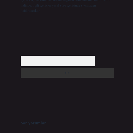
halinde, ilgili içerikler yasal süre içerisinde sitemizden
kaldırılacaktır.
Arama
Son yorumlar