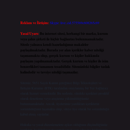
Reklam ve İletişim:
Skype: live:.cid.575569c608265c69
Yasal Uyarı:
Bu internet sitesi, herhangi bir marka, kurum
veya şahıs şirketi ile hiçbir bağlantısı bulunmamaktadır.
Sitede yalnızca kendi hazırladığımız makaleler
paylaşılmaktadır. Burada yer alan içerikler haber niteliği
taşımamakta olup, gerçek kurum ve kişiler hakkında
paylaşım yapılmamaktadır. Gerçek kurum ve kişiler ile isim
benzerlikleri tamamen tesadüfidir. Sitemizdeki bilgiler taslak
halindedir ve tavsiye niteliği taşımazlar.
Sitemiz, 5651 Sayılı Kanun gereğince Bilgi Teknolojileri ve
İletişim Kurumu (BTK) tarafından onaylanmış bir Yer Sağlayıcı
olarak hizmet vermektedir. Bu nedenle, sitedeki içerikleri proaktif
olarak denetleme veya araştırma yükümlülüğümüz
bulunmamaktadır. Ancak, üyelerimiz yazdıkları içeriklerin
sorumluluğunu taşımakta olup, siteye üye olarak bu sorumluluğu
kabul etmiş sayılırlar.
Hukuka ve yasal düzenlemelere aykırı olduğunu düşündüğünüz
içerikleri,
backlinkpanelicomtr@gmail.com
adresine bildirmeniz