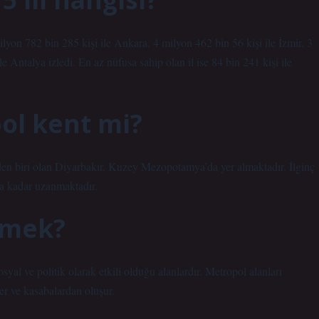
yon 782 bin 285 kişi ile Ankara, 4 milyon 462 bin 56 kişi ile İzmir, 3
e Antalya izledi. En az nüfusa sahip olan il ise 84 bin 241 kişi ile
ol kent mi?
n biri olan Diyarbakır, Kuzey Mezopotamya’da yer almaktadır. İlginç
ıla kadar uzanmaktadır.
emek?
yal ve politik olarak etkili olduğu alanlardır. Metropol alanları
ler ve kasabalardan oluşur.