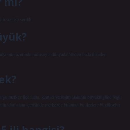
r mi?
r statüsü verildi.
üyük?
üzerinde nüfusuyla dünyada 50’den fazla ülkeden
ek?
uğu merkez ilçe alanı, kentsel yerleşim alanının büyüklüğüne bağlı
sinin idari alanı içerisinde merkezde bulunan bu ilçelere büyükşehir
 ili hangisi?