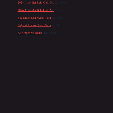
2024 Amortiler Belli Oldu Mu
için
admin
2024 Amortiler Belli Oldu Mu
için
Emel
Bağlantı Hatası Neden Verir
için
admin
Bağlantı Hatası Neden Verir
için
Kerem
32 Amper Ne Demek
için
admin
ı