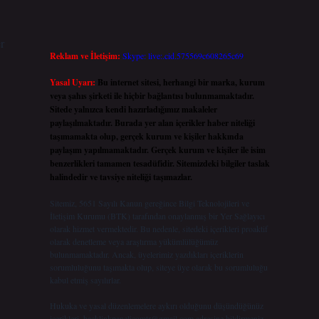
r
Reklam ve İletişim:
Skype: live:.cid.575569c608265c69
Yasal Uyarı:
Bu internet sitesi, herhangi bir marka, kurum
veya şahıs şirketi ile hiçbir bağlantısı bulunmamaktadır.
Sitede yalnızca kendi hazırladığımız makaleler
paylaşılmaktadır. Burada yer alan içerikler haber niteliği
taşımamakta olup, gerçek kurum ve kişiler hakkında
paylaşım yapılmamaktadır. Gerçek kurum ve kişiler ile isim
benzerlikleri tamamen tesadüfidir. Sitemizdeki bilgiler taslak
halindedir ve tavsiye niteliği taşımazlar.
Sitemiz, 5651 Sayılı Kanun gereğince Bilgi Teknolojileri ve
İletişim Kurumu (BTK) tarafından onaylanmış bir Yer Sağlayıcı
olarak hizmet vermektedir. Bu nedenle, sitedeki içerikleri proaktif
olarak denetleme veya araştırma yükümlülüğümüz
bulunmamaktadır. Ancak, üyelerimiz yazdıkları içeriklerin
sorumluluğunu taşımakta olup, siteye üye olarak bu sorumluluğu
kabul etmiş sayılırlar.
Hukuka ve yasal düzenlemelere aykırı olduğunu düşündüğünüz
içerikleri,
backlinkpanelicomtr@gmail.com
adresine bildirmeniz