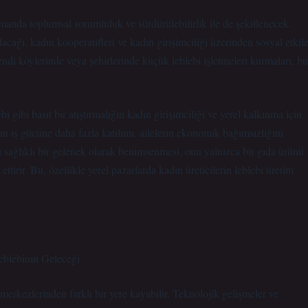
manda toplumsal sorumluluk ve sürdürülebilirlik ile de şekillenecek.
lacağı, kadın kooperatifleri ve kadın girişimciliği üzerinden sosyal etkile
ndi köylerinde veya şehirlerinde küçük leblebi işletmeleri kurmaları, bu
gibi basit bir atıştırmalığın kadın girişimciliği ve yerel kalkınma için
rın iş gücüne daha fazla katılımı, ailelerin ekonomik bağımsızlığını
a sağlıklı bir gelenek olarak benimsenmesi, onu yalnızca bir gıda ürünü
tirir. Bu, özellikle yerel pazarlarda kadın üreticilerin leblebi üretim
eblebinin Geleceği
erkezlerinden farklı bir yere kayabilir. Teknolojik gelişmeler ve