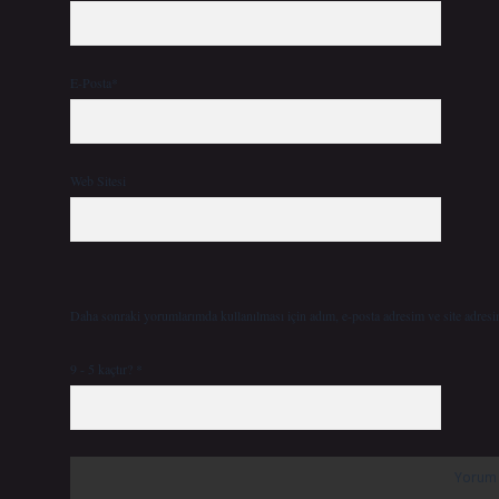
E-Posta*
Web Sitesi
Daha sonraki yorumlarımda kullanılması için adım, e-posta adresim ve site adresi
9 - 5 kaçtır?
*