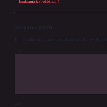
Işınlanma icat edildi mi ?
Bir yanıt yazın
E-posta adresiniz yayınlanmayacak.
Gerekli alanlar
*
ile işar
Yorum
İsim*