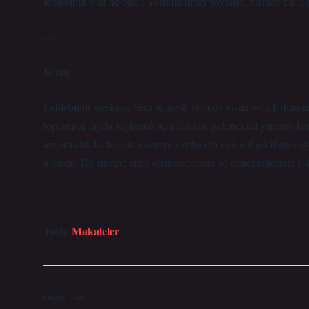
leblebinin rolü ne olur? Yorumlarınızı paylaşın, birlikte bu le
—
Sonuç
Leblebinin merkezi, hem stratejik hem de insan odaklı dina
toplumsal fayda sağlamak için leblebi, geleneksel yapısını ko
atıştırmalık kültürünün nereye evrileceği ve nasıl şekillenece
alanıdır. Bu süreçte sizin düşünceleriniz ve deneyimleriniz ço
Makaleler
Tarih:
Önceki Yazı