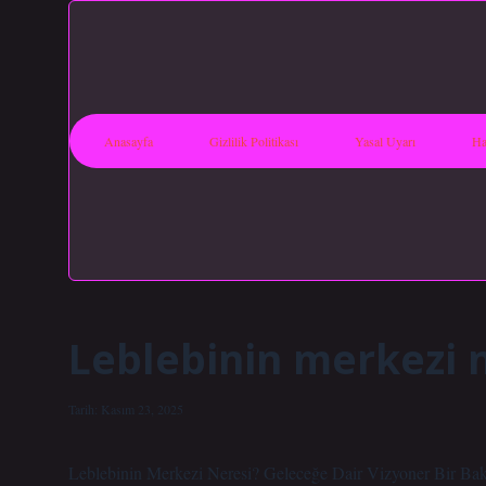
Anasayfa
Gizlilik Politikası
Yasal Uyarı
Ha
Leblebinin merkezi n
Tarih: Kasım 23, 2025
Leblebinin Merkezi Neresi? Geleceğe Dair Vizyoner Bir Bak