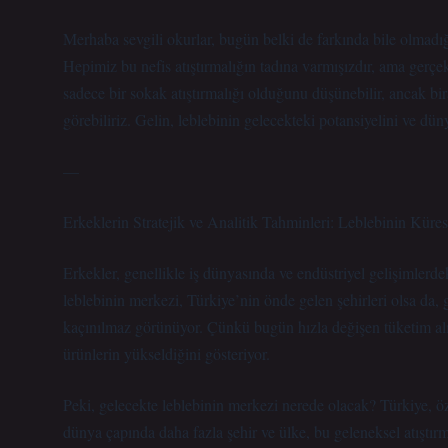
Merhaba sevgili okurlar, bugün belki de farkında bile olmadı
Hepimiz bu nefis atıştırmalığın tadına varmışızdır, ama gerçe
sadece bir sokak atıştırmalığı olduğunu düşünebilir, ancak bi
görebiliriz. Gelin, leblebinin gelecekteki potansiyelini ve dün
—
Erkeklerin Stratejik ve Analitik Tahminleri: Leblebinin Küres
Erkekler, genellikle iş dünyasında ve endüstriyel gelişimlerde
leblebinin merkezi, Türkiye’nin önde gelen şehirleri olsa da, 
kaçınılmaz görünüyor. Çünkü bugün hızla değişen tüketim alışk
ürünlerin yükseldiğini gösteriyor.
Peki, gelecekte leblebinin merkezi nerede olacak? Türkiye, öz
dünya çapında daha fazla şehir ve ülke, bu geleneksel atıştırma