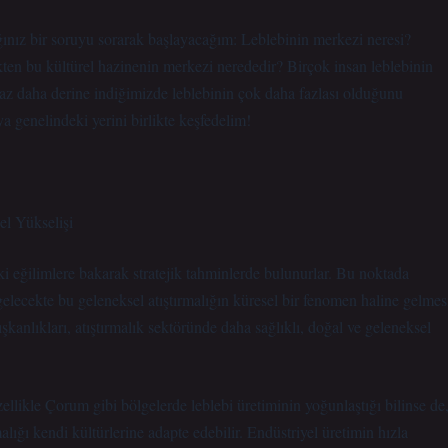
ğınız bir soruyu sorarak başlayacağım: Leblebinin merkezi neresi?
kten bu kültürel hazinenin merkezi nerededir? Birçok insan leblebinin
raz daha derine indiğimizde leblebinin çok daha fazlası olduğunu
ya genelindeki yerini birlikte keşfedelim!
el Yükselişi
ki eğilimlere bakarak stratejik tahminlerde bulunurlar. Bu noktada
gelecekte bu geleneksel atıştırmalığın küresel bir fenomen haline gelmes
anlıkları, atıştırmalık sektöründe daha sağlıklı, doğal ve geleneksel
ellikle Çorum gibi bölgelerde leblebi üretiminin yoğunlaştığı bilinse de
lığı kendi kültürlerine adapte edebilir. Endüstriyel üretimin hızla