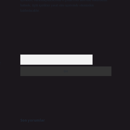
halinde, ilgili içerikler yasal süre içerisinde sitemizden
kaldırılacaktır.
Arama
e
Son yorumlar