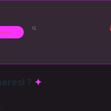
kkımızda
eresi ?
ış