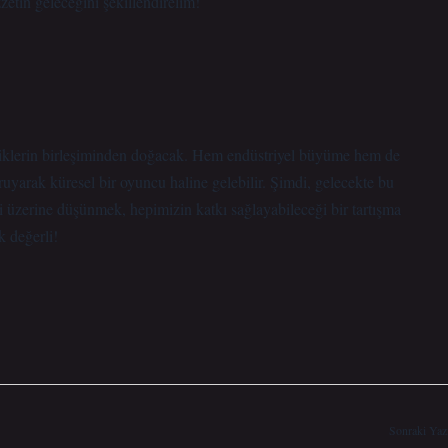
zzetin geleceğini şekillendirelim!
miklerin birleşiminden doğacak. Hem endüstriyel büyüme hem de
ruyarak küresel bir oyuncu haline gelebilir. Şimdi, gelecekte bu
ği üzerine düşünmek, hepimizin katkı sağlayabileceği bir tartışma
k değerli!
Sonraki Yaz