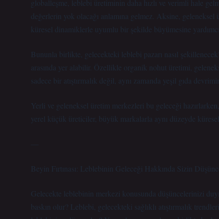
globalleşme, leblebi üretiminin daha hızlı ve verimli hale gel
değerlerin yok olacağı anlamına gelmez. Aksine, geleneksel ü
küresel dinamiklerle uyumlu bir şekilde büyümesine yardımcı 
Bununla birlikte, gelecekteki leblebi pazarı nasıl şekillenecek?
arasında yer alabilir. Özellikle organik nohut üretimi, geleneks
sadece bir atıştırmalık değil, aynı zamanda yeşil gıda devrimini
Yerli ve geleneksel üretim merkezleri bu geleceği hazırlarken,
yerel küçük üreticiler, büyük markalarla aynı düzeyde küresel
—
Beyin Fırtınası: Leblebinin Geleceği Hakkında Sizin Düşünce
Gelecekte leblebinin merkezi konusunda düşüncelerinizi duym
baskın olur? Leblebi, gelecekteki sağlıklı atıştırmalık trendler