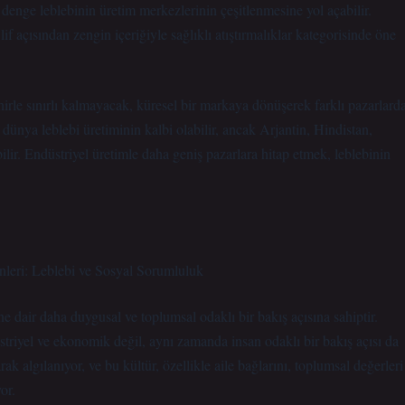
enge leblebinin üretim merkezlerinin çeşitlenmesine yol açabilir.
 lif açısından zengin içeriğiyle sağlıklı atıştırmalıklar kategorisinde öne
ehirle sınırlı kalmayacak, küresel bir markaya dönüşerek farklı pazarlard
dünya leblebi üretiminin kalbi olabilir, ancak Arjantin, Hindistan,
lir. Endüstriyel üretimle daha geniş pazarlara hitap etmek, leblebinin
nleri: Leblebi ve Sosyal Sorumluluk
ne dair daha duygusal ve toplumsal odaklı bir bakış açısına sahiptir.
iyel ve ekonomik değil, aynı zamanda insan odaklı bir bakış açısı da
k algılanıyor, ve bu kültür, özellikle aile bağlarını, toplumsal değerleri
or.