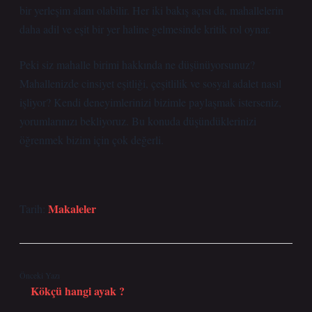
bir yerleşim alanı olabilir. Her iki bakış açısı da, mahallelerin
daha adil ve eşit bir yer haline gelmesinde kritik rol oynar.
Peki siz mahalle birimi hakkında ne düşünüyorsunuz?
Mahallenizde cinsiyet eşitliği, çeşitlilik ve sosyal adalet nasıl
işliyor? Kendi deneyimlerinizi bizimle paylaşmak isterseniz,
yorumlarınızı bekliyoruz. Bu konuda düşündüklerinizi
öğrenmek bizim için çok değerli.
Makaleler
Tarih:
Önceki Yazı
Kökçü hangi ayak ?