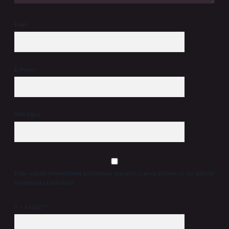
İsim*
E-Posta*
Web Sitesi
Daha sonraki yorumlarımda kullanılması için adım, e-posta adresim ve site adresim
bu tarayıcıya kaydedilsin.
5 + 3 kaçtır?
*