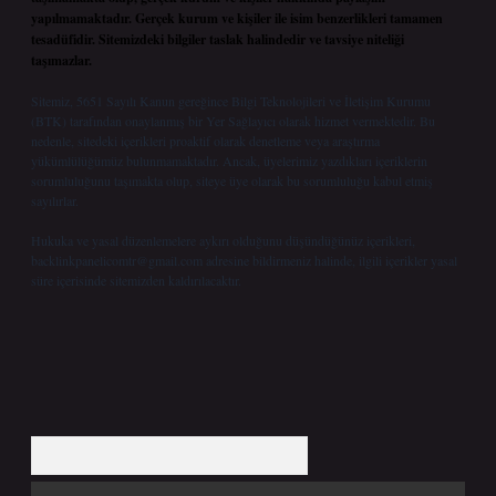
yapılmamaktadır. Gerçek kurum ve kişiler ile isim benzerlikleri tamamen
tesadüfidir. Sitemizdeki bilgiler taslak halindedir ve tavsiye niteliği
taşımazlar.
Sitemiz, 5651 Sayılı Kanun gereğince Bilgi Teknolojileri ve İletişim Kurumu
(BTK) tarafından onaylanmış bir Yer Sağlayıcı olarak hizmet vermektedir. Bu
nedenle, sitedeki içerikleri proaktif olarak denetleme veya araştırma
yükümlülüğümüz bulunmamaktadır. Ancak, üyelerimiz yazdıkları içeriklerin
sorumluluğunu taşımakta olup, siteye üye olarak bu sorumluluğu kabul etmiş
sayılırlar.
Hukuka ve yasal düzenlemelere aykırı olduğunu düşündüğünüz içerikleri,
backlinkpanelicomtr@gmail.com
adresine bildirmeniz halinde, ilgili içerikler yasal
süre içerisinde sitemizden kaldırılacaktır.
Arama