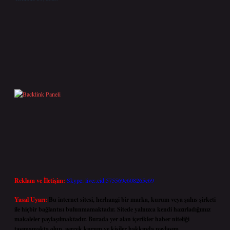
Reklam ve İletişim:
Skype: live:.cid.575569c608265c69
Yasal Uyarı:
Bu internet sitesi, herhangi bir marka, kurum veya şahıs şirketi
ile hiçbir bağlantısı bulunmamaktadır. Sitede yalnızca kendi hazırladığımız
makaleler paylaşılmaktadır. Burada yer alan içerikler haber niteliği
taşımamakta olup, gerçek kurum ve kişiler hakkında paylaşım