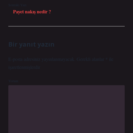
Sonraki Yazı
Payet nakış nedir ?
Bir yanıt yazın
E-posta adresiniz yayınlanmayacak.
Gerekli alanlar
*
ile
işaretlenmişlerdir
Yorum