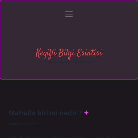
menüyü
Anasayfa
Gizlilik Politikası
Yasal Uyarı
aç
Hakkımızda
Keyifli Bilgi Esintisi
Hayatına neşe katan kısa hikayeler!
Mahalle birimi nedir ?
Tarih: Kasım 8, 2025
Mahalle Birimi Nedir? Toplumsal Cinsiyet, Çeşitlilik ve