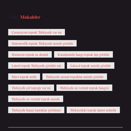
Makaleler
Tarih:
Çernezyom toprak Türkiyede var mı
Halomorfik toprak Türkiyede nerede görülür
Humuslu toprak ne demek
Karadenizde hangi toprak tipi görülür
Laterit toprak Türkiyede görülür mü
Litosol toprak nerede görülür
Mavi toprak nedir
Türkiyede azonal topraklar nerede görülür
Türkiyede çöl toprağı var mı
Türkiyede en verimli toprak hangisi
Türkiyede en verimli toprak nerede
Türkiyede hangi topraklar görülmez
Türkiyedeki toprak tipleri nelerdir