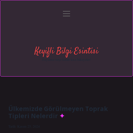
menüyü
Anasayfa
Gizlilik Politikası
Yasal Uyarı
aç
Hakkımızda
Keyifli Bilgi Esintisi
Hayatına neşe katan kısa hikayeler!
Ülkemizde Görülmeyen Toprak
Tipleri Nelerdir
Tarih: Kasım 25, 2024