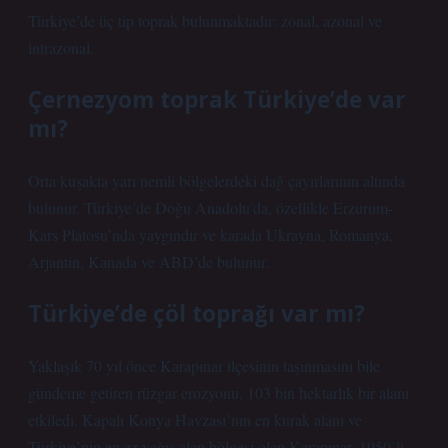
Türkiye’de üç tip toprak bulunmaktadır: zonal, azonal ve
intrazonal.
Çernezyom toprak Türkiye’de var
mı?
Orta kuşakta yarı nemli bölgelerdeki dağ çayırlarının altında
bulunur. Türkiye’de Doğu Anadolu’da, özellikle Erzurum-
Kars Platosu’nda yaygındır ve karada Ukrayna, Romanya,
Arjantin, Kanada ve ABD’de bulunur.
Türkiye’de çöl toprağı var mı?
Yaklaşık 70 yıl önce Karapınar ilçesinin taşınmasını bile
gündeme getiren rüzgar erozyonu, 103 bin hektarlık bir alanı
etkiledi. Kapalı Konya Havzası’nın en kurak alanı ve
Türkiye’nin en az yağış alan bölgesi olan Karapınar, 1950’li