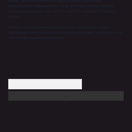
nedenle, sitedeki içerikleri proaktif olarak denetleme veya araştırma
yükümlülüğümüz bulunmamaktadır. Ancak, üyelerimiz yazdıkları içeriklerin
sorumluluğunu taşımakta olup, siteye üye olarak bu sorumluluğu kabul etmiş
sayılırlar.
Hukuka ve yasal düzenlemelere aykırı olduğunu düşündüğünüz içerikleri,
backlinkpanelicomtr@gmail.com
adresine bildirmeniz halinde, ilgili içerikler yasal
süre içerisinde sitemizden kaldırılacaktır.
Arama