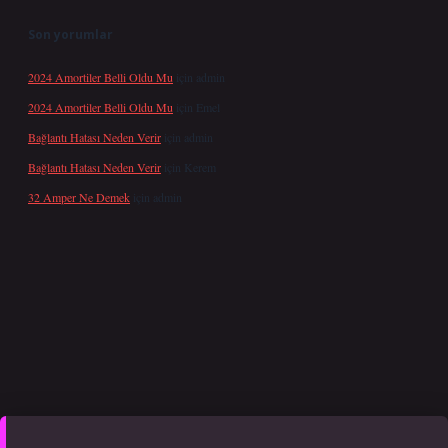
Son yorumlar
2024 Amortiler Belli Oldu Mu
için
admin
2024 Amortiler Belli Oldu Mu
için
Emel
Bağlantı Hatası Neden Verir
için
admin
Bağlantı Hatası Neden Verir
için
Kerem
32 Amper Ne Demek
için
admin
er yeni giriş