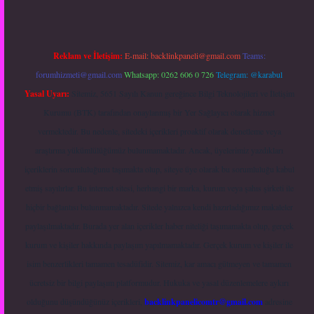
Reklam ve İletişim:
E-mail:
backlinkpaneli@gmail.com
Teams:
forumhizmeti@gmail.com
Whatsapp: 0262 606 0 726
Telegram: @karabul
Yasal Uyarı:
Sitemiz, 5651 Sayılı Kanun gereğince Bilgi Teknolojileri ve İletişim
Kurumu (BTK) tarafından onaylanmış bir Yer Sağlayıcı olarak hizmet
vermektedir. Bu nedenle, sitedeki içerikleri proaktif olarak denetleme veya
araştırma yükümlülüğümüz bulunmamaktadır. Ancak, üyelerimiz yazdıkları
içeriklerin sorumluluğunu taşımakta olup, siteye üye olarak bu sorumluluğu kabul
etmiş sayılırlar. Bu internet sitesi, herhangi bir marka, kurum veya şahıs şirketi ile
hiçbir bağlantısı bulunmamaktadır. Sitede yalnızca kendi hazırladığımız makaleler
paylaşılmaktadır. Burada yer alan içerikler haber niteliği taşımamakta olup, gerçek
kurum ve kişiler hakkında paylaşım yapılmamaktadır. Gerçek kurum ve kişiler ile
isim benzerlikleri tamamen tesadüfidir. Sitemiz, kar amacı gütmeyen ve tamamen
ücretsiz bir bilgi paylaşım platformudur. Hukuka ve yasal düzenlemelere aykırı
olduğunu düşündüğünüz içerikleri,
backlinkpanelicomtr@gmail.com
adresine