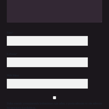
İsim*
E-Posta*
Web Sitesi
Daha sonraki yorumlarımda kullanılması için adım, e-posta adresim ve site adresim
bu tarayıcıya kaydedilsin.