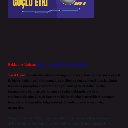
Reklam ve İletişim:
Skype: live:.cid.575569c608265c69
Yasal Uyarı:
Bu internet sitesi, herhangi bir marka, kurum veya şahıs şirketi
ile hiçbir bağlantısı bulunmamaktadır. Sitede yalnızca kendi hazırladığımız
makaleler paylaşılmaktadır. Burada yer alan içerikler haber niteliği
taşımamakta olup, gerçek kurum ve kişiler hakkında paylaşım
yapılmamaktadır. Gerçek kurum ve kişiler ile isim benzerlikleri tamamen
tesadüfidir. Sitemizdeki bilgiler taslak halindedir ve tavsiye niteliği
taşımazlar.
Sitemiz, 5651 Sayılı Kanun gereğince Bilgi Teknolojileri ve İletişim Kurumu
(BTK) tarafından onaylanmış bir Yer Sağlayıcı olarak hizmet vermektedir. Bu